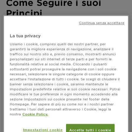
Come Seguire i suoi
Principi
Continua senza accettare
Ultimo aggiornamento febbraio 27, 2023
La tua privacy
C’è chi adora il verde, chi preferisce il nero, chi si trova
a suo agio con la scala del rosso, chi non si scosta dai
Usiamo i cookie, compresi quelli dei nostri partner, per
toni del grigio e chi invece predilige il blu.
garantirti la migliore esperienza di navigazione, analizzare il
traffico sul nostro sito e, previo consenso, mostrarti annunci
, intesa proprio
L’armocromia è l’analisi del colore
personalizzati sui siti internet di terze parti e per fornirti le
come
. Dall’abbigliamento
analisi del colore personale
funzionalità relative ai social media. Cliccando i pulsanti
al make-up fino al colore dei capelli,
l’armocromia ti
sottostanti potrai proseguire la navigazione con i soli cookie
.
aiuta a decidere le tonalità che più ti si addicono
necessari, selezionare le singole categorie di cookie oppure
Scopri nell’articolo che segue tutto quello che c’è da
accettare l’installazione di tutti i cookie. Se scegli di chiudere il
banner senza selezionare i cookie, saranno mantenute le
sapere sull’argomento e come arrivare anche alla
impostazioni predefinite relative ai soli cookie necessari. Potrai
scelta della tinta per capelli che fa per te.
modificare le tue preferenze in ogni momento accedendo alla
sezione Impostazioni sui cookie presente nel footer della
Homepage. Per sapere di più su come noi e i nostri partner
trattiamo i tuoi dati personali attraverso i Cookie, leggi la
Che cos’è l’armocromia
nostra
Cookie Policy.
Letteralmente
armocromia significa armonia dei
Impostazioni cookie
, un termine utilizzato per la prima volta nel
Accetta tutti i cookie
colori