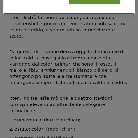
1961 da Johannes Itten, docente della Bauhaus
School of Art ne “l’Arte del colore”. Nel manuale
Itten illustrò la teoria dei colori, basata su due
caratteristiche principali: temperatura, intesa come
caldo e freddo, e valore, inteso come chiaro e
scuro.
Da questa distinzione deriva oggi la definizione di
colori caldi, a base gialla e freddi a base blu.
Partendo dai colori primari che sono il rosso, il
giallo e il blu, aggiungendo il bianco o il nero, si
ottengono poi tutte le altre sfumature che
rimangono sempre distinte tra base calda e fredda.
Itten, inoltre, affermò che le quattro stagioni
corrispondevano ad altrettante categorie
cromatiche:
1. primavera: colori caldi chiari;
2. estate: colori freddi chiari;