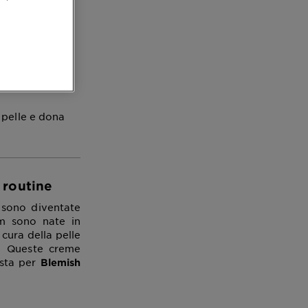
y
 pelle e dona
 routine
 sono diventate
am sono nate in
 cura della pelle
a. Queste creme
, sta per
Blemish