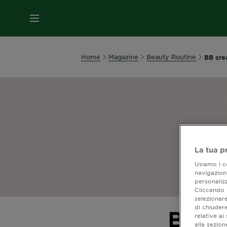
MENU
Home
Magazine
Beauty Routine
BB cre
La tua p
Usiamo i co
navigazione
personalizz
Cliccando i
selezionare
di chiuder
BB cr
relative a
alla sezio