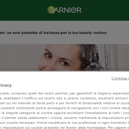
am: un solo prodotto di bellezza per la tua beauty routine
Continua 
rivacy
okie, compresi quelli dei nostri partner, per garantirti la migliore esperienz
, analizzare il traffico sul nostro sito e, previo consenso, mostrarti annunci
ati sui siti internet di terze parti e per fornirti le funzionalità relative ai soci
 pulsanti sottostanti potrai proseguire la navigazione con i soli cookie nece
 le singole categorie di cookie oppure accettare l’installazione di tutti i coo
e il banner senza selezionare i cookie, saranno mantenute le impostazioni pr
eam: un solo prodot
i soli cookie necessari. Potrai modificare le tue preferenze in ogni moment
ne Impostazioni sui cookie presente nel footer della Homepage. Per sapere d