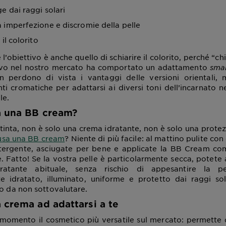
e dai raggi solari
 imperfezione e discromie della pelle
 il colorito
 l’obiettivo è anche quello di schiarire il colorito, perché “c
arrivo nel nostro mercato ha comportato un adattamento
sma
n perdono di vista i vantaggi delle versioni orientali,
anti cromatiche per adattarsi ai diversi toni dell’incarnato n
le.
a una BB cream?
inta, non è solo una crema idratante, non è solo una protez
usa una BB cream
? Niente di più facile: al mattino pulite con 
tergente, asciugate per bene e applicate la BB Cream c
. Fatto! Se la vostra pelle è particolarmente secca, potete
ratante abituale, senza rischio di appesantire la pe
 idratato, illuminato, uniforme e protetto dai raggi sol
to da non sottovalutare.
 crema ad adattarsi a te
momento il cosmetico più versatile sul mercato: permette 