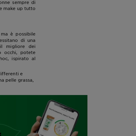
donne sempre di
 e make up tutto
 ma è possibile
essitano di una
l migliore dei
o occhi, potete
oc, ispirato al
fferenti e
una pelle grassa,