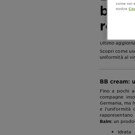
come noi e 
belle
nostra
Coo
routi
Ultimo aggiorn
Scopri come usa
uniformità al vi
BB cream: u
Fino a pochi a
compagne insos
Germania, ma h
e l’uniformità
rappresentano n
: un prodot
Balm
Idrata