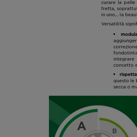
curare la pell
fretta, sopratt
in uno… la beaut
Versatilità sign
modula
aggiunger
correzio
fondotint
integrare
concetto e
rispetta
questo le
secca o ma