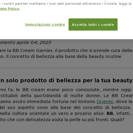
i nostri partner trattiamo i tuoi dati personali attraverso i Cookie, leggi la
zza per la tua beaut
kie Policy.
ne
Impostazioni cookie
Accetta tutti i cookie
amento aprile 04, 2023
re la BB Cream Garnier, il prodotto che si prende cura della
so. Il concetto di bellezza alla base della beauty routine
n solo prodotto di bellezza per la tua beauty
nni fa, le BB cream erano poco conosciute, mentre oggi
tituibili della quotidianità di molte donne. Le BB Cre
anno avuto immediata fortuna nel lontano
Oriente
, dove la
 del suo aspetto sono alla base del concetto di bellezz
ella cultura orientale un vero e proprio elisir.
, infatti
BB
to che con delicatezza aiuta la pelle su più fronti. Quali?