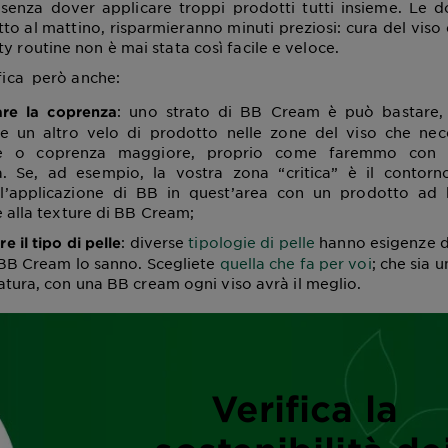
e senza dover applicare troppi prodotti tutti insieme. Le 
utto al mattino, risparmieranno minuti preziosi: cura del viso
y routine non è mai stata così facile e veloce.
ifica però anche:
: uno strato di BB Cream è può bastare,
re la coprenza
e un altro velo di prodotto nelle zone del viso che nec
ne o coprenza maggiore, proprio come faremmo con i
a. Se, ad esempio, la vostra zona “critica” è il contorn
 l’applicazione di BB in quest’area con un prodotto ad h
 alla texture di BB Cream;
: diverse
tipologie di pelle
hanno esigenze di
re il tipo di pelle
 BB Cream lo sanno. Scegliete
quella che fa per voi
; che sia 
tura, con una BB cream ogni viso avrà il meglio.
Verifica la