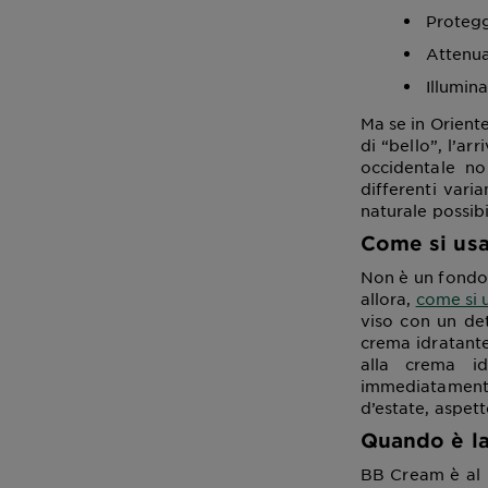
Protegg
Attenua
Illumina
Ma se in Oriente
di “bello”, l’
occidentale no
differenti vari
naturale possibi
Come si us
Non è un fondot
allora,
come si 
viso con un de
crema idratante
alla crema id
immediatamente
d’estate, aspet
Quando è la
BB Cream è al 