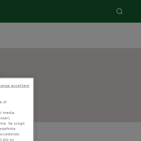
senza accettare
a di
al media.
ssari,
kie. Se scegli
edefinite
to di
o accedendo
i più su