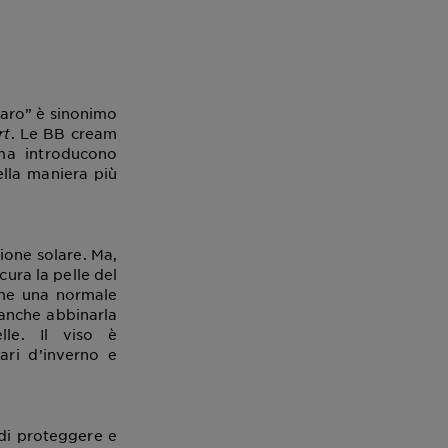
hiaro” è sinonimo
rt
. Le BB cream
 ma introducono
ella maniera più
ione solare. Ma,
cura la pelle del
ome una normale
 anche abbinarla
lle. Il viso è
ari d’inverno e
di proteggere e