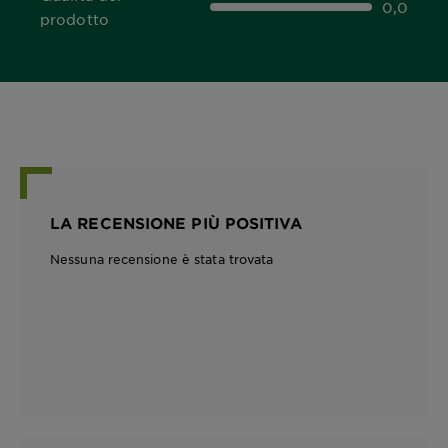
0,0
0,0 out of 5 stars
prodotto
LA RECENSIONE PIÙ POSITIVA
Nessuna recensione è stata trovata