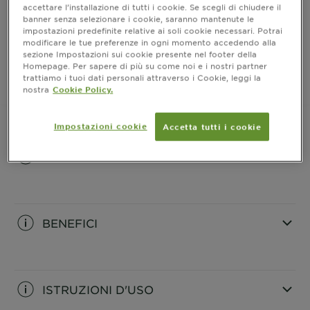
accettare l’installazione di tutti i cookie. Se scegli di chiudere il
luminoso e vibrante che dura fino a 10 settimane.
MOSTRA DI PIÙ
banner senza selezionare i cookie, saranno mantenute le
impostazioni predefinite relative ai soli cookie necessari. Potrai
modificare le tue preferenze in ogni momento accedendo alla
ACQUISTA ORA
sezione Impostazioni sui cookie presente nel footer della
Homepage. Per sapere di più su come noi e i nostri partner
trattiamo i tuoi dati personali attraverso i Cookie, leggi la
nostra
Cookie Policy.
Dove acquistare
Impostazioni cookie
Accetta tutti i cookie
INFORMAZIONI PRODOTTO
CLOSE SUBPANEL
BENEFICI
CLOSE SUBPANEL
ISTRUZIONI D'USO