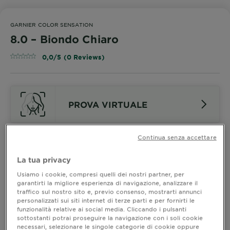
GARNIER COLOR SENSATION
8.0 – Biondo Chiaro
0,0/5 (0 Reviews)
PROVA VIRTUALE
Continua senza accettare
Guarda Le Altre Nuance
La tua privacy
8.0 – Biondo Chiaro
Usiamo i cookie, compresi quelli dei nostri partner, per
garantirti la migliore esperienza di navigazione, analizzare il
traffico sul nostro sito e, previo consenso, mostrarti annunci
personalizzati sui siti internet di terze parti e per fornirti le
Scopri la nuova colorazione permanente Garnier
funzionalità relative ai social media. Cliccando i pulsanti
Color Sensation, la sua formula vegana arricchita con
sottostanti potrai proseguire la navigazione con i soli cookie
olio di rosa e pigmenti intensi dona un colore
necessari, selezionare le singole categorie di cookie oppure