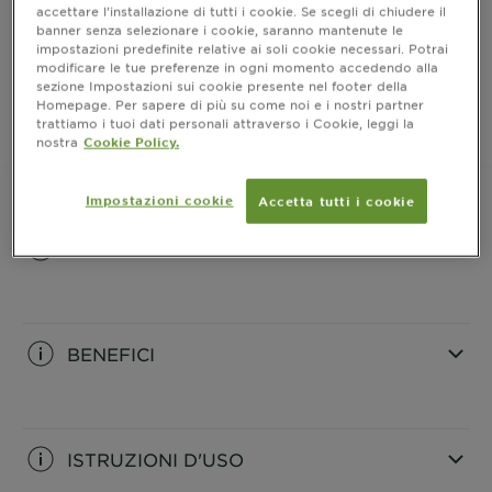
accettare l’installazione di tutti i cookie. Se scegli di chiudere il
luminoso e vibrante che dura fino a 10 settimane.
MOSTRA DI PIÙ
banner senza selezionare i cookie, saranno mantenute le
impostazioni predefinite relative ai soli cookie necessari. Potrai
modificare le tue preferenze in ogni momento accedendo alla
ACQUISTA ORA
sezione Impostazioni sui cookie presente nel footer della
Homepage. Per sapere di più su come noi e i nostri partner
trattiamo i tuoi dati personali attraverso i Cookie, leggi la
nostra
Cookie Policy.
Dove acquistare
Impostazioni cookie
Accetta tutti i cookie
INFORMAZIONI PRODOTTO
CLOSE SUBPANEL
BENEFICI
CLOSE SUBPANEL
ISTRUZIONI D'USO