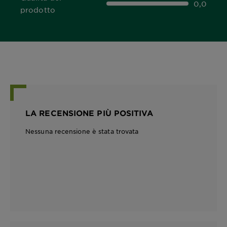
0,0
0,0 out of 5 stars
prodotto
LA RECENSIONE PIÙ POSITIVA
Nessuna recensione è stata trovata