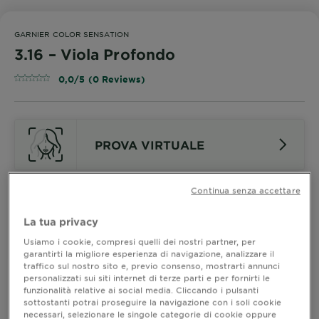
GARNIER COLOR SENSATION
3.16 – Viola Profondo
0,0/5 (0 Reviews)
PROVA VIRTUALE
Continua senza accettare
Guarda Le Altre Nuance
La tua privacy
3.16 – Viola Profondo
Usiamo i cookie, compresi quelli dei nostri partner, per
garantirti la migliore esperienza di navigazione, analizzare il
traffico sul nostro sito e, previo consenso, mostrarti annunci
personalizzati sui siti internet di terze parti e per fornirti le
Scopri la nuova colorazione permanente Garnier
funzionalità relative ai social media. Cliccando i pulsanti
Color Sensation, la sua formula vegana arricchita con
sottostanti potrai proseguire la navigazione con i soli cookie
olio di rosa e pigmenti intensi dona un colore
necessari, selezionare le singole categorie di cookie oppure