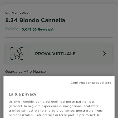
GARNIER GOOD
8.34 Biondo Cannella
0,0/5 (0 Reviews)
PROVA VIRTUALE
Guarda Le Altre Nuance
Continua senza accettare
8.34 Biondo Cannella
La tua privacy
Usiamo i cookie, compresi quelli dei nostri partner, per
Cambia il tuo modo di vivere la colorazione con il
garantirti la migliore esperienza di navigazione, analizzare il
traffico sul nostro sito e, previo consenso, mostrarti annunci
nuovo Garnier GOOD. Non cola, si applica come una
personalizzati sui siti internet di terze parti e per fornirti le
maschera per un colore intensamente luminoso.