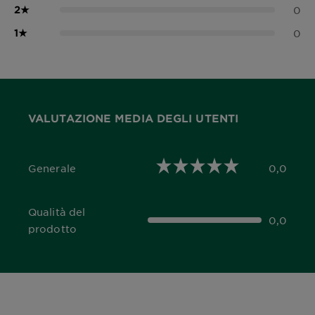
2
★
0
1
★
0
VALUTAZIONE MEDIA DEGLI UTENTI
Generale
0,0
0,0 out of 5 stars
Qualità del
0,0
0,0 out of 5 stars
prodotto