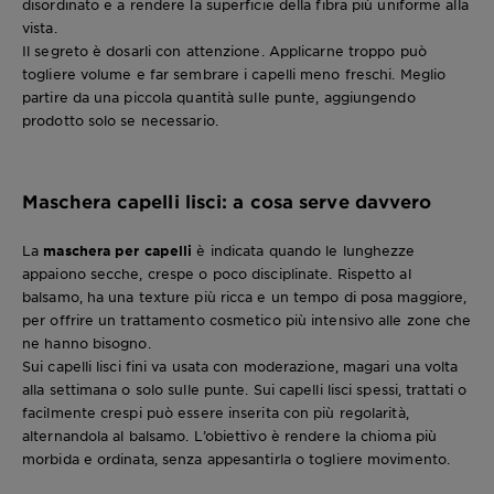
disordinato e a rendere la superficie della fibra più uniforme alla
vista.
Il segreto è dosarli con attenzione. Applicarne troppo può
togliere volume e far sembrare i capelli meno freschi. Meglio
partire da una piccola quantità sulle punte, aggiungendo
prodotto solo se necessario.
Maschera capelli lisci: a cosa serve davvero
La
maschera per capelli
è indicata quando le lunghezze
appaiono secche, crespe o poco disciplinate. Rispetto al
balsamo, ha una texture più ricca e un tempo di posa maggiore,
per offrire un trattamento cosmetico più intensivo alle zone che
ne hanno bisogno.
Sui capelli lisci fini va usata con moderazione, magari una volta
alla settimana o solo sulle punte. Sui capelli lisci spessi, trattati o
facilmente crespi può essere inserita con più regolarità,
alternandola al balsamo. L’obiettivo è rendere la chioma più
morbida e ordinata, senza appesantirla o togliere movimento.