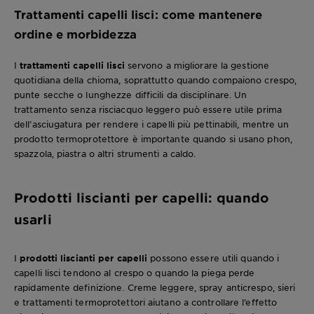
Trattamenti capelli lisci: come mantenere
ordine e morbidezza
I
trattamenti capelli lisci
servono a migliorare la gestione
quotidiana della chioma, soprattutto quando compaiono crespo,
punte secche o lunghezze difficili da disciplinare. Un
trattamento senza risciacquo leggero può essere utile prima
dell’asciugatura per rendere i capelli più pettinabili, mentre un
prodotto termoprotettore è importante quando si usano phon,
spazzola, piastra o altri strumenti a caldo.
Prodotti liscianti per capelli: quando
usarli
I
prodotti liscianti per capelli
possono essere utili quando i
capelli lisci tendono al crespo o quando la piega perde
rapidamente definizione. Creme leggere, spray anticrespo, sieri
e trattamenti termoprotettori aiutano a controllare l’effetto