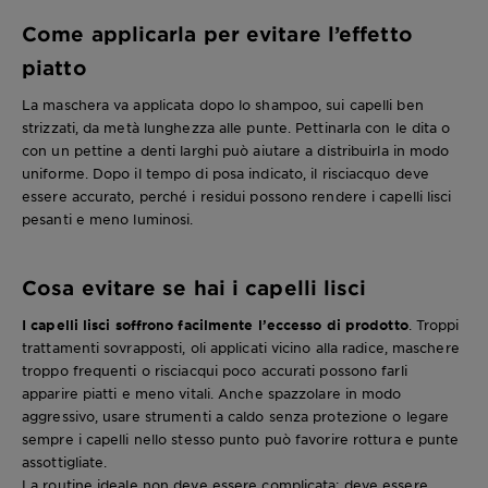
Come applicarla per evitare l’effetto
piatto
La maschera va applicata dopo lo shampoo, sui capelli ben
strizzati, da metà lunghezza alle punte. Pettinarla con le dita o
con un pettine a denti larghi può aiutare a distribuirla in modo
uniforme. Dopo il tempo di posa indicato, il risciacquo deve
essere accurato, perché i residui possono rendere i capelli lisci
pesanti e meno luminosi.
Cosa evitare se hai i capelli lisci
I capelli lisci soffrono facilmente l’eccesso di prodotto
. Troppi
trattamenti sovrapposti, oli applicati vicino alla radice, maschere
troppo frequenti o risciacqui poco accurati possono farli
apparire piatti e meno vitali. Anche spazzolare in modo
aggressivo, usare strumenti a caldo senza protezione o legare
sempre i capelli nello stesso punto può favorire rottura e punte
assottigliate.
La routine ideale non deve essere complicata: deve essere