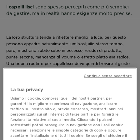
I
sono spesso percepiti come più semplici
capelli lisci
da gestire, ma in realtà hanno esigenze molto precise.
La loro struttura tende a riflettere meglio la luce, per questo
possono apparire naturalmente luminosi; allo stesso tempo,
però, mostrano subito sebo in eccesso, residui di prodotto,
punte secche, mancanza di volume o effetto piatto alla radice.
Una buona routine per capelli lisci deve quindi trovare il giusto
equilibrio
: detergere con delicatezza il cuoio capelluto,
Continua senza accettare
mantenere le lunghezze morbide e leggere, ridurre l’effetto
crespo e valorizzare la naturale fluidità della chioma senza
La tua privacy
appesantirla.
Usiamo i cookie, compresi quelli dei nostri partner, per
garantirti la migliore esperienza di navigazione, analizzare il
traffico sul nostro sito e, previo consenso, mostrarti annunci
Capelli lisci prodotti: come sceglierli
personalizzati sui siti internet di terze parti e per fornirti le
funzionalità relative ai social media. Cliccando i pulsanti
sottostanti potrai proseguire la navigazione con i soli cookie
Quando si parla di
capelli lisci prodotti
, il primo errore da
necessari, selezionare le singole categorie di cookie oppure
evitare è pensare che servano formule molto ricche per
accettare l’installazione di tutti i cookie. Se scegli di chiudere il
ottenere una chioma disciplinata. I capelli lisci, soprattutto se