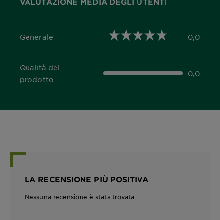
VALUTAZIONE MEDIA DEGLI UTENTI
Generale
0,0
0,0 out of 5 stars
Qualità del
0,0
0,0 out of 5 stars
prodotto
LA RECENSIONE PIÙ POSITIVA
Nessuna recensione è stata trovata