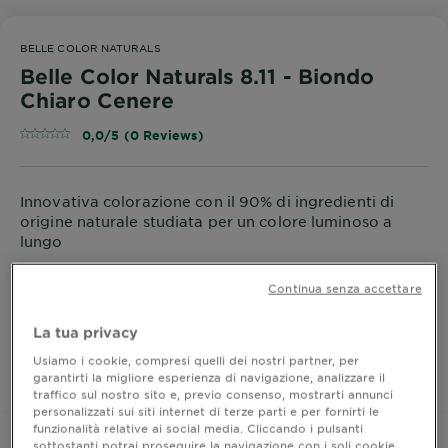
BELLE COLOR NATURALS
Belle Color Naturals 8.11 - Biondo
Chiaro Cenere
0,0/5 (0 Reviews)
Innovativa colorazione con il 90% di ingredienti di
origine naturale studiata per un colore luminoso a
lungo
FORMATO
160 ML
Continua senza accettare
ACQUISTA ORA
La tua privacy
Usiamo i cookie, compresi quelli dei nostri partner, per
garantirti la migliore esperienza di navigazione, analizzare il
Dove acquistare
traffico sul nostro sito e, previo consenso, mostrarti annunci
personalizzati sui siti internet di terze parti e per fornirti le
funzionalità relative ai social media. Cliccando i pulsanti
sottostanti potrai proseguire la navigazione con i soli cookie