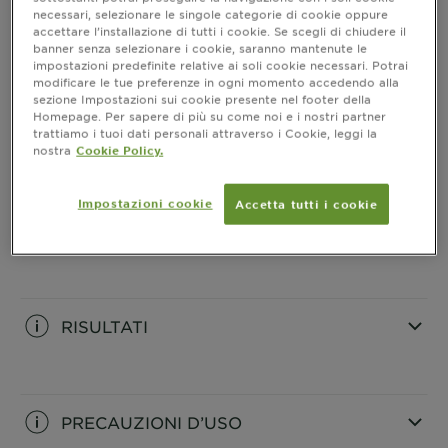
necessari, selezionare le singole categorie di cookie oppure
accettare l’installazione di tutti i cookie. Se scegli di chiudere il
COME SI USA
banner senza selezionare i cookie, saranno mantenute le
impostazioni predefinite relative ai soli cookie necessari. Potrai
CLOSE SUBPANEL
modificare le tue preferenze in ogni momento accedendo alla
sezione Impostazioni sui cookie presente nel footer della
Homepage. Per sapere di più su come noi e i nostri partner
INFORMAZIONI PRODOTTO
trattiamo i tuoi dati personali attraverso i Cookie, leggi la
nostra
Cookie Policy.
CLOSE SUBPANEL
Impostazioni cookie
Accetta tutti i cookie
INGREDIENTI
CLOSE SUBPANEL
RISULTATI
CLOSE SUBPANEL
PRECAUZIONI D’USO