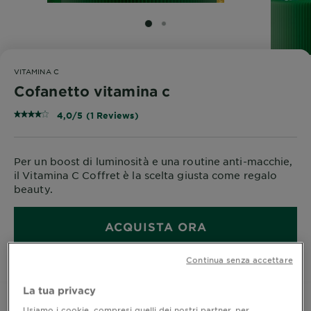
SLIDE 1
SLIDE 2
VITAMINA C
Cofanetto vitamina c
4,0/5 (1 Reviews)
Per un boost di luminosità e una routine anti-macchie,
il Vitamina C Coffret è la scelta giusta come regalo
beauty.
ACQUISTA ORA
Continua senza accettare
Dove acquistare
La tua privacy
Usiamo i cookie, compresi quelli dei nostri partner, per