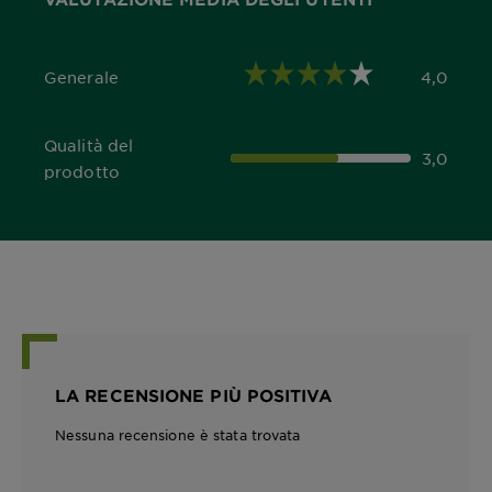
Generale
4,0
4,0 out of 5 stars
Qualità del
3,0
3,0 out of 5 stars
prodotto
LA RECENSIONE PIÙ POSITIVA
Nessuna recensione è stata trovata