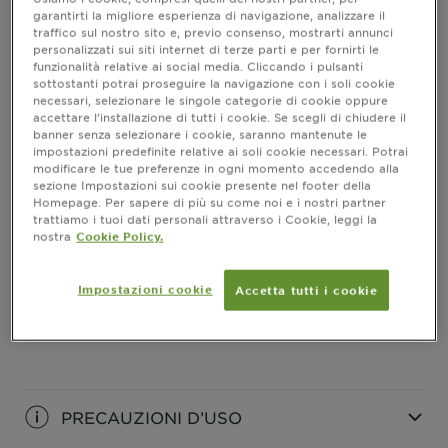
garantirti la migliore esperienza di navigazione, analizzare il
INFORMAZIONI PRODOTTO
traffico sul nostro sito e, previo consenso, mostrarti annunci
personalizzati sui siti internet di terze parti e per fornirti le
funzionalità relative ai social media. Cliccando i pulsanti
CLOSE SUBPANEL
sottostanti potrai proseguire la navigazione con i soli cookie
necessari, selezionare le singole categorie di cookie oppure
accettare l’installazione di tutti i cookie. Se scegli di chiudere il
COME SI USA?
banner senza selezionare i cookie, saranno mantenute le
impostazioni predefinite relative ai soli cookie necessari. Potrai
modificare le tue preferenze in ogni momento accedendo alla
CLOSE SUBPANEL
sezione Impostazioni sui cookie presente nel footer della
Homepage. Per sapere di più su come noi e i nostri partner
trattiamo i tuoi dati personali attraverso i Cookie, leggi la
INGREDIENTI
nostra
Cookie Policy.
CLOSE SUBPANEL
Impostazioni cookie
Accetta tutti i cookie
RISULTATI
CLOSE SUBPANEL
PRECAUZIONI D’USO