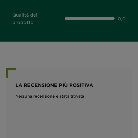
Qualità del
0,0
0,0 out of 5 stars
prodotto
LA RECENSIONE PIÙ POSITIVA
Nessuna recensione è stata trovata