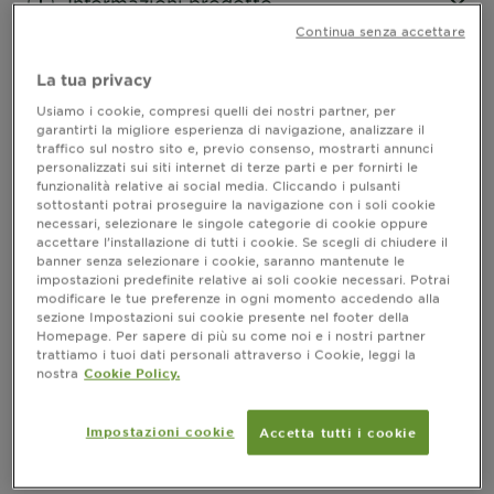
Informazioni prodotto
Continua senza accettare
CLOSE SUBPANEL
La tua privacy
Come si usa?
Usiamo i cookie, compresi quelli dei nostri partner, per
garantirti la migliore esperienza di navigazione, analizzare il
traffico sul nostro sito e, previo consenso, mostrarti annunci
CLOSE SUBPANEL
personalizzati sui siti internet di terze parti e per fornirti le
funzionalità relative ai social media. Cliccando i pulsanti
sottostanti potrai proseguire la navigazione con i soli cookie
Risultati
necessari, selezionare le singole categorie di cookie oppure
accettare l’installazione di tutti i cookie. Se scegli di chiudere il
banner senza selezionare i cookie, saranno mantenute le
CLOSE SUBPANEL
impostazioni predefinite relative ai soli cookie necessari. Potrai
modificare le tue preferenze in ogni momento accedendo alla
Ingredienti
sezione Impostazioni sui cookie presente nel footer della
Homepage. Per sapere di più su come noi e i nostri partner
trattiamo i tuoi dati personali attraverso i Cookie, leggi la
CLOSE SUBPANEL
nostra
Cookie Policy.
PRECAUZIONI D'USO
Impostazioni cookie
Accetta tutti i cookie
CLOSE SUBPANEL