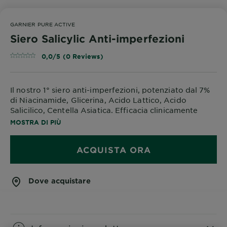
GARNIER PURE ACTIVE
Siero Salicylic Anti-imperfezioni
0,0/5 (0 Reviews)
Il nostro 1° siero anti-imperfezioni, potenziato dal 7%
di Niacinamide, Glicerina, Acido Lattico, Acido
Salicilico, Centella Asiatica. Efficacia clinicamente
provata: riduce delicatamente le imperfezioni in 7
MOSTRA DI PIÙ
giorni*. Formula leggera e a rapido assorbimento,
adatta anche alle pelli sensibili. *Test Cosmeto-clinico,
ACQUISTA ORA
37 soggetti.
Dove acquistare