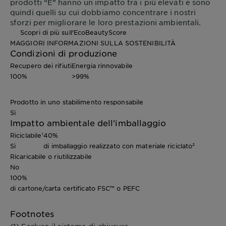
prodotti “E” hanno un impatto tra i più elevati e sono
quindi quelli su cui dobbiamo concentrare i nostri
sforzi per migliorare le loro prestazioni ambientali.
Scopri di più sull'EcoBeautyScore
MAGGIORI INFORMAZIONI SULLA SOSTENIBILITÀ
Condizioni di produzione
Recupero dei rifiuti
Energia rinnovabile
100%
>99%
Prodotto in uno stabilimento responsabile
Sì
Impatto ambientale dell'imballaggio
Riciclabile¹
40%
Sì
di imballaggio realizzato con materiale riciclato²
Ricaricabile o riutilizzabile
No
100%
di cartone/carta certificato FSC™ o PEFC
Footnotes
(1) Escluso il sistema di chiusura