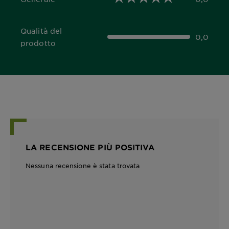
0,0 out of 5 stars
Qualità del
0,0
0,0 out of 5 stars
prodotto
LA RECENSIONE PIÙ POSITIVA
Nessuna recensione è stata trovata