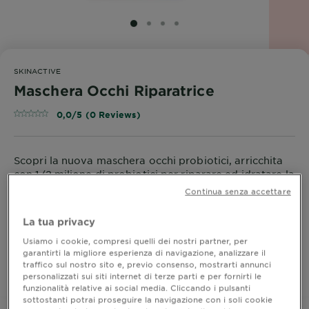
SLIDE 1
SLIDE 2
SLIDE 3
SLIDE 4
SKINACTIVE
Maschera Occhi Riparatrice
0,0/5 (0 Reviews)
Scopri la nuova maschera occhi probiotici, arricchita
con 1/2 milione di probiotici per riparare ed idratare la
tua pelle. In superficie, ripara la barriera cutanea; in
Continua senza accettare
profondità, minimizza l'aspetto delle rughe sottili.
MOSTRA DI PIÙ
La tua privacy
ACQUISTA ORA
Usiamo i cookie, compresi quelli dei nostri partner, per
garantirti la migliore esperienza di navigazione, analizzare il
traffico sul nostro sito e, previo consenso, mostrarti annunci
personalizzati sui siti internet di terze parti e per fornirti le
Dove acquistare
funzionalità relative ai social media. Cliccando i pulsanti
sottostanti potrai proseguire la navigazione con i soli cookie