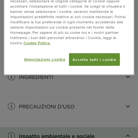
necessari, selezionare le singole categorie di cookie oppure
accettare l’installazione di tutti i cookie. Se scegli di chiudere il
banner senza selezionare i cookie, saranno mantenute le
impostazioni predefinite relative ai soli cookie necessari. Potrai
INFORMAZIONI PRODOTTO
modificare le tue preferenze in ogni momento accedendo alla
sezione Impostazioni sui cookie presente nel footer della
CLOSE SUBPANEL
Homepage. Per sapere di più su come noi e i nostri partner
trattiamo i tuoi dati personali attraverso i Cookie, leggi la
nostra
Cookie Policy.
COME SI USA
Impostazioni cookie
Accetta tutti i cookie
CLOSE SUBPANEL
INGREDIENTI
CLOSE SUBPANEL
PRECAUZIONI D’USO
CLOSE SUBPANEL
Impatto ambientale e sociale