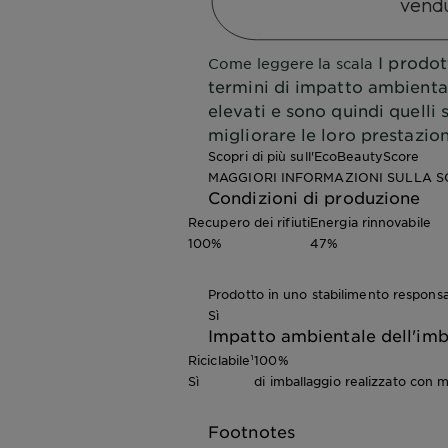
vendu
I prodott
Come leggere la scala
termini di impatto ambiental
elevati e sono quindi quelli
migliorare le loro prestazion
Scopri di più sull'EcoBeautyScore
MAGGIORI INFORMAZIONI SULLA S
Condizioni di produzione
Recupero dei rifiuti
Energia rinnovabile
100%
47%
Prodotto in uno stabilimento responsa
Sì
Impatto ambientale dell'imb
Riciclabile¹
100%
Sì
di imballaggio realizzato con ma
Footnotes