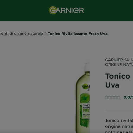
enti di origine naturale
Tonico Rivitalizzante Fresh Uva
GARNIER SKIN
ORIGINE NAT
Tonico 
Uva
0,0/
Tonico rivita
origine natur
noto per ess