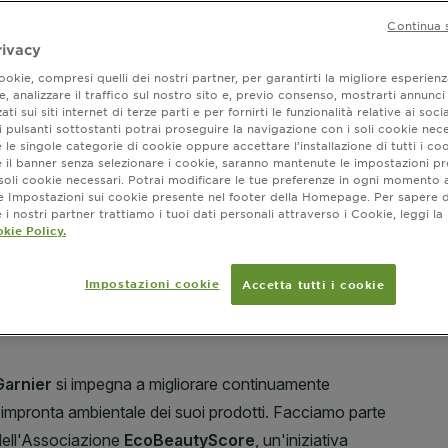
Continua 
FORMATO
rivacy
okie, compresi quelli dei nostri partner, per garantirti la migliore esperienz
, analizzare il traffico sul nostro sito e, previo consenso, mostrarti annunci
SLIDE 1
SLIDE 2
ati sui siti internet di terze parti e per fornirti le funzionalità relative ai soci
 pulsanti sottostanti potrai proseguire la navigazione con i soli cookie nece
 le singole categorie di cookie oppure accettare l’installazione di tutti i coo
Dove ac
e il banner senza selezionare i cookie, saranno mantenute le impostazioni pr
i soli cookie necessari. Potrai modificare le tue preferenze in ogni moment
ne Impostazioni sui cookie presente nel footer della Homepage. Per sapere d
i nostri partner trattiamo i tuoi dati personali attraverso i Cookie, leggi la
kie Policy.
Impostazioni cookie
Accetta tutti i cookie