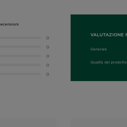
recensioni
VALUTAZIONE 
0
0
Generale
0,0 out of 5 stars
0
Qualità del prodotto
0
0,0 out of 5 stars
0