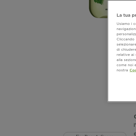
La tua p
Usiamo i co
navigazione
personalizz
Cliccando i
selezionare
di chiuder
relative a
alla sezio
come noi e 
nostra
Coo
CLOSE SUBPANEL
CLOSE SUBPANEL
CLOSE SUBPANEL