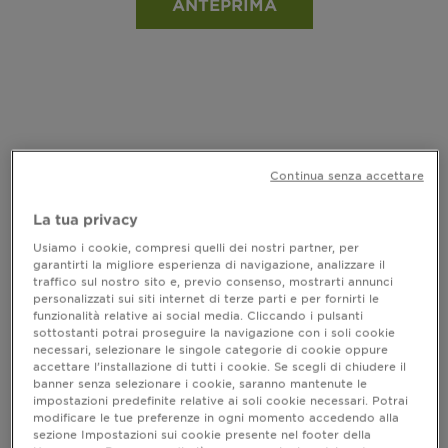
ANTEPRIMA
Continua senza accettare
La tua privacy
Usiamo i cookie, compresi quelli dei nostri partner, per
garantirti la migliore esperienza di navigazione, analizzare il
traffico sul nostro sito e, previo consenso, mostrarti annunci
personalizzati sui siti internet di terze parti e per fornirti le
funzionalità relative ai social media. Cliccando i pulsanti
sottostanti potrai proseguire la navigazione con i soli cookie
necessari, selezionare le singole categorie di cookie oppure
accettare l’installazione di tutti i cookie. Se scegli di chiudere il
GARNIER PURE ACTIVE SIERO SALICYLIC
banner senza selezionare i cookie, saranno mantenute le
ANTI-IMPERFEZIONI
impostazioni predefinite relative ai soli cookie necessari. Potrai
modificare le tue preferenze in ogni momento accedendo alla
sezione Impostazioni sui cookie presente nel footer della
vedi tutte le recensioni
No reviews