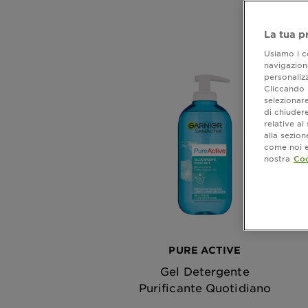
La tua p
Usiamo i co
navigazione
personalizz
Cliccando i
selezionare
di chiuder
relative a
alla sezio
come noi e 
nostra
Coo
PURE ACTIVE
Gel Detergente
Purificante Quotidiano