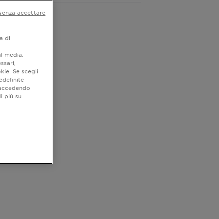
senza accettare
a di
al media.
ssari,
kie. Se scegli
edefinite
o accedendo
i più su