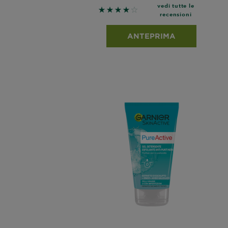
vedi tutte le
4 out of 5 stars based on revie
recensioni
ANTEPRIMA