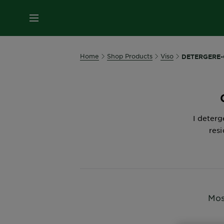
MENU
Home
Shop Products
Viso
DETERGERE
I deterg
resi
Most