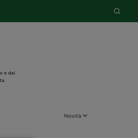
io e dai
ta.
Ordina per
Novità
CLOSE SUBPANEL