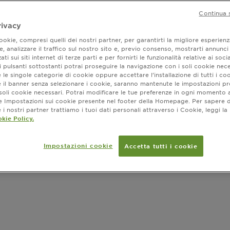
Continua 
rivacy
okie, compresi quelli dei nostri partner, per garantirti la migliore esperienz
, analizzare il traffico sul nostro sito e, previo consenso, mostrarti annunci
ati sui siti internet di terze parti e per fornirti le funzionalità relative ai soci
 pulsanti sottostanti potrai proseguire la navigazione con i soli cookie nece
 le singole categorie di cookie oppure accettare l’installazione di tutti i coo
e il banner senza selezionare i cookie, saranno mantenute le impostazioni pr
i soli cookie necessari. Potrai modificare le tue preferenze in ogni moment
ne Impostazioni sui cookie presente nel footer della Homepage. Per sapere d
i nostri partner trattiamo i tuoi dati personali attraverso i Cookie, leggi la
kie Policy.
Impostazioni cookie
Accetta tutti i cookie