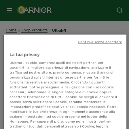
MENU
Home
Shop Products
Ultralift
Continua senza accettare
ULTRALIFT COMPLETE BEAUTY
La tua privacy
Usiamo i cookie, compresi quelli dei nostri partner, per
Per una pelle chevorrebbe ritrovare tonicità
garantirti la migliore esperienza di navigazione, analizzare il
e luminosità mentre combatte le rughe.
traffico sul nostro sito e, previo consenso, mostrarti annunci
personalizzati sui siti internet di terze parti e per fornirti le
funzionalità relative ai social media. Cliccando i pulsanti
sottostanti potrai proseguire la navigazione con i soli cookie
Ordina per
Novità
necessari, selezionare le singole categorie di cookie oppure
Filters
accettare l’installazione di tutti i cookie. Se scegli di chiudere il
CLOSE 
banner senza selezionare i cookie, saranno mantenute le
impostazioni predefinite relative ai soli cookie necessari. Potrai
modificare le tue preferenze in ogni momento accedendo alla
sezione Impostazioni sui cookie presente nel footer della
Mostra (0) risultato / i
Homepage. Per sapere di più su come noi e i nostri partner
trattiamo i tuoi dati personali attraverso i Cookie, leggi la