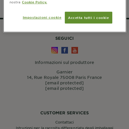
nostra
Cookie Policy.
Impostazioni cookie
Accetta tutti i cookie
SEGUICI
Informazioni sul produttore
Garnier
14, Rue Royale 75008 Paris France
[email protected]
[email protected]
CUSTOMER SERVICES
Contattaci
Istruzioni per la raccolta differenziata degli imballaggi