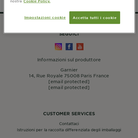
nostra
Cookie Policy.
Impostazioni cookie
Accetta tutti i cookie
SEGUICI
Informazioni sul produttore
Garnier
14, Rue Royale 75008 Paris France
[email protected]
[email protected]
CUSTOMER SERVICES
Contattaci
Istruzioni per la raccolta differenziata degli imballaggi