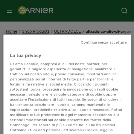
MENU
Home
Shop Products
ULTRADOLCE
ultradolce-olio-di-argan-e
Continua senza accettare
Shop Ultra Dolce Olio di Argan e
La tua privacy
Mirtillo Rosso
Usiamo i cookie, compresi quelli dei nostri partner, per
garantirti la migliore esperienza di navigazione, analizzare il
traffico sul nostro sito e, previo consenso, mostrarti annunci
personalizzati sui siti internet di terze parti e per fornirti le
funzionalità relative ai social media. Cliccando i pulsanti
Ordina per
Novità
sottostanti potrai proseguire la navigazione con i soli cookie
Filters
necessari, selezionare le singole categorie di cookie oppure
CLOSE 
accettare l’installazione di tutti i cookie. Se scegli di chiudere il
banner senza selezionare i cookie, saranno mantenute le
impostazioni predefinite relative ai soli cookie necessari. Potrai
modificare le tue preferenze in ogni momento accedendo alla
Mostra (0) risultato / i
sezione Impostazioni sui cookie presente nel footer della
Homepage. Per sapere di più su come noi e i nostri partner
trattiamo i tuoi dati personali attraverso i Cookie, leggi la