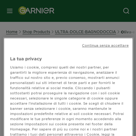
MENU
Home
Shop Products
ULTRA-DOLCE-BAGNODOCCIA
Oliva-e
Continua senza accettare
Ultra Dolce Bagnodoccia - Oliva
La tua privacy
e Sapone Nero
Usiamo i cookie, compresi quelli dei nostri partner, per
garantirti la migliore esperienza di navigazione, analizzare il
Ultra Dolce Bagnodoccia - Oliva e Sapone
traffico sul nostro sito e, previo consenso, mostrarti annunci
personalizzati sui siti internet di terze parti e per fornirti le
Nero
funzionalità relative ai social media. Cliccando i pulsanti
sottostanti potrai proseguire la navigazione con i soli cookie
necessari, selezionare le singole categorie di cookie oppure
Ordina per
Novità
accettare l’installazione di tutti i cookie. Se scegli di chiudere il
Filters
banner senza selezionare i cookie, saranno mantenute le
impostazioni predefinite relative ai soli cookie necessari. Potrai
CLOSE 
modificare le tue preferenze in ogni momento accedendo alla
sezione Impostazioni sui cookie presente nel footer della
Homepage. Per sapere di più su come noi e i nostri partner
Mostra (0) risultato / i
trattiamo i tuoi dati personali attraverso i Cookie, leggi la