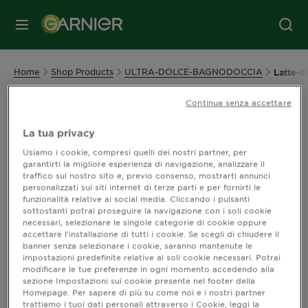
MENU
Home
Shop Products
ULTRA-DOLCE-BAGNODOCCIA
Latte-d
Continua senza accettare
Ultra Dolce Bagno Doccia - Latte
La tua privacy
di Cocco e Macadamia
Usiamo i cookie, compresi quelli dei nostri partner, per
garantirti la migliore esperienza di navigazione, analizzare il
Ultra Dolce Bagno Doccia - Latte di Cocco e
traffico sul nostro sito e, previo consenso, mostrarti annunci
personalizzati sui siti internet di terze parti e per fornirti le
Macadamia
funzionalità relative ai social media. Cliccando i pulsanti
sottostanti potrai proseguire la navigazione con i soli cookie
necessari, selezionare le singole categorie di cookie oppure
Ordina per
Novità
accettare l’installazione di tutti i cookie. Se scegli di chiudere il
Filters
banner senza selezionare i cookie, saranno mantenute le
impostazioni predefinite relative ai soli cookie necessari. Potrai
CLOSE 
modificare le tue preferenze in ogni momento accedendo alla
sezione Impostazioni sui cookie presente nel footer della
Homepage. Per sapere di più su come noi e i nostri partner
Mostra (0) risultato / i
trattiamo i tuoi dati personali attraverso i Cookie, leggi la