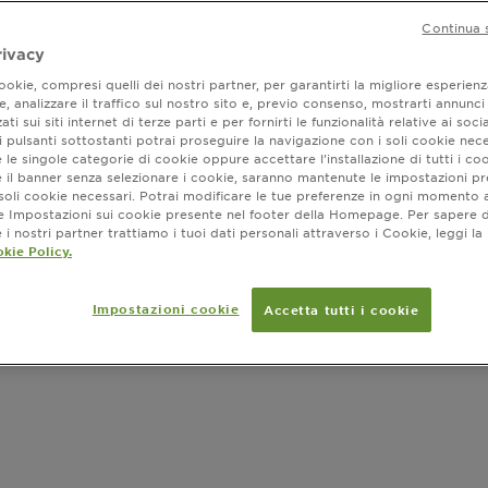
Continua 
rivacy
okie, compresi quelli dei nostri partner, per garantirti la migliore esperienz
, analizzare il traffico sul nostro sito e, previo consenso, mostrarti annunci
ati sui siti internet di terze parti e per fornirti le funzionalità relative ai soci
 pulsanti sottostanti potrai proseguire la navigazione con i soli cookie nece
 le singole categorie di cookie oppure accettare l’installazione di tutti i coo
e il banner senza selezionare i cookie, saranno mantenute le impostazioni pr
i soli cookie necessari. Potrai modificare le tue preferenze in ogni moment
ne Impostazioni sui cookie presente nel footer della Homepage. Per sapere d
i nostri partner trattiamo i tuoi dati personali attraverso i Cookie, leggi la
kie Policy.
Impostazioni cookie
Accetta tutti i cookie