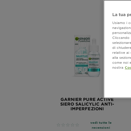
La tua p
Usiamo i co
navigazione
personalizz
Cliccando i
selezionare
di chiuder
relative a
alla sezio
come noi e 
nostra
Coo
GARNIER PURE ACTIVE
SIERO SALICYLIC ANTI-
IMPERFEZIONI
vedi tutte le
No reviews
recensioni