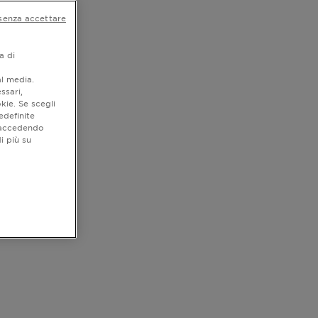
senza accettare
a di
al media.
ssari,
kie. Se scegli
edefinite
o accedendo
i più su