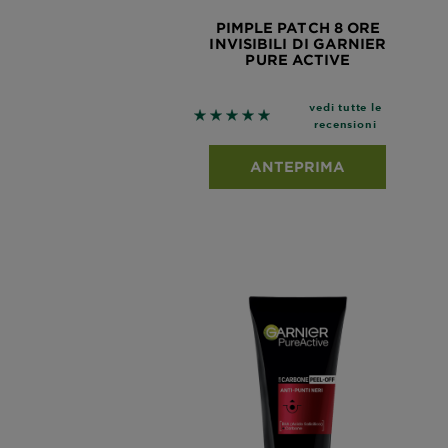
PIMPLE PATCH 8 ORE
INVISIBILI DI GARNIER
PURE ACTIVE
vedi tutte le
5 out of 5 stars based on revie
recensioni
ANTEPRIMA