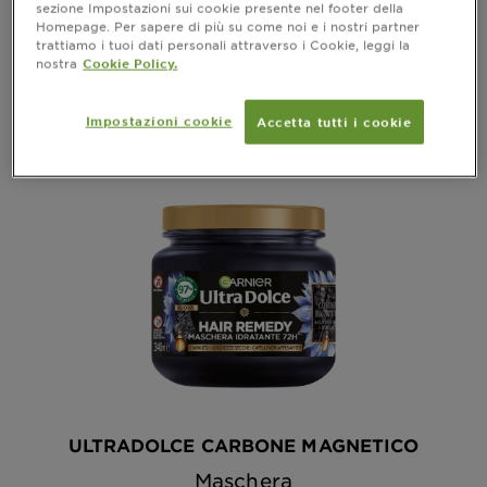
sezione Impostazioni sui cookie presente nel footer della
Homepage. Per sapere di più su come noi e i nostri partner
ANTEPRIMA
trattiamo i tuoi dati personali attraverso i Cookie, leggi la
nostra
Cookie Policy.
Impostazioni cookie
Accetta tutti i cookie
ULTRADOLCE CARBONE MAGNETICO
Maschera