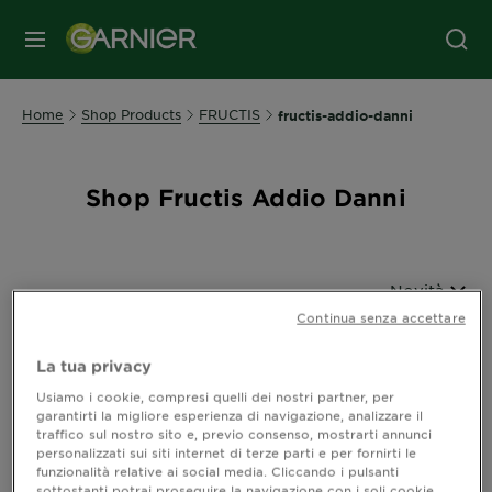
MENU
Home
Shop Products
FRUCTIS
fructis-addio-danni
Shop Fructis Addio Danni
Ordina per
Novità
Filters
Continua senza accettare
CLOSE 
La tua privacy
Usiamo i cookie, compresi quelli dei nostri partner, per
Mostra (2) risultato / i
garantirti la migliore esperienza di navigazione, analizzare il
traffico sul nostro sito e, previo consenso, mostrarti annunci
personalizzati sui siti internet di terze parti e per fornirti le
funzionalità relative ai social media. Cliccando i pulsanti
sottostanti potrai proseguire la navigazione con i soli cookie