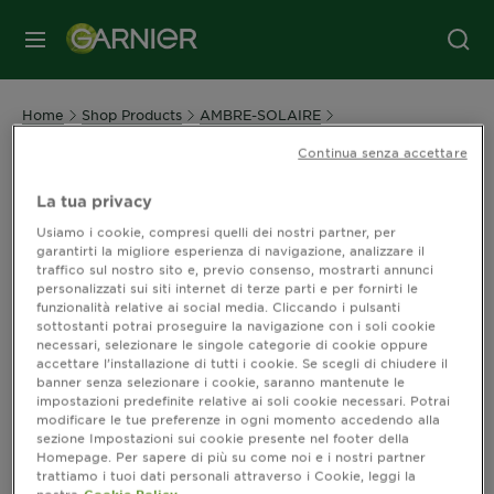
MENU
Home
Shop Products
AMBRE-SOLAIRE
Continua senza accettare
Shop Acqua UV
La tua privacy
Usiamo i cookie, compresi quelli dei nostri partner, per
garantirti la migliore esperienza di navigazione, analizzare il
traffico sul nostro sito e, previo consenso, mostrarti annunci
personalizzati sui siti internet di terze parti e per fornirti le
Ordina per
Novità
funzionalità relative ai social media. Cliccando i pulsanti
Filters
sottostanti potrai proseguire la navigazione con i soli cookie
CLOSE 
necessari, selezionare le singole categorie di cookie oppure
accettare l’installazione di tutti i cookie. Se scegli di chiudere il
banner senza selezionare i cookie, saranno mantenute le
Mostra (0) risultato / i
impostazioni predefinite relative ai soli cookie necessari. Potrai
modificare le tue preferenze in ogni momento accedendo alla
sezione Impostazioni sui cookie presente nel footer della
Homepage. Per sapere di più su come noi e i nostri partner
trattiamo i tuoi dati personali attraverso i Cookie, leggi la
nostra
Cookie Policy.