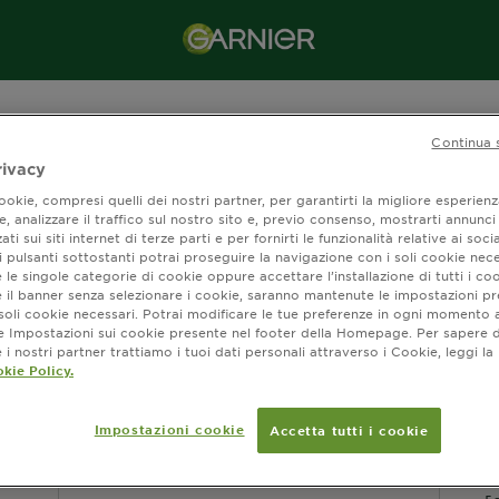
Continua 
rivacy
okie, compresi quelli dei nostri partner, per garantirti la migliore esperienz
, analizzare il traffico sul nostro sito e, previo consenso, mostrarti annunci
ati sui siti internet di terze parti e per fornirti le funzionalità relative ai soci
 pulsanti sottostanti potrai proseguire la navigazione con i soli cookie nece
 le singole categorie di cookie oppure accettare l’installazione di tutti i coo
CUSTOMER SERVICES
S
e il banner senza selezionare i cookie, saranno mantenute le impostazioni pr
i soli cookie necessari. Potrai modificare le tue preferenze in ogni moment
Contattaci
ne Impostazioni sui cookie presente nel footer della Homepage. Per sapere d
i nostri partner trattiamo i tuoi dati personali attraverso i Cookie, leggi la
Istruzioni per la raccolta
kie Policy.
differenziata degli imballaggi
I
Impostazioni cookie
Accetta tutti i cookie
G
1