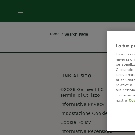
MENU
Home
Search Page
La tua p
Usiamo i co
navigazione
personalizz
Cliccando i
selezionare
LINK AL SITO
di chiuder
relative a
©2026 Garnier LLC
alla sezio
Termini di Utilizzo
come noi e 
nostra
Coo
Informativa Privacy
Impostazione Cookie
Cookie Policy
Informativa Recensioni