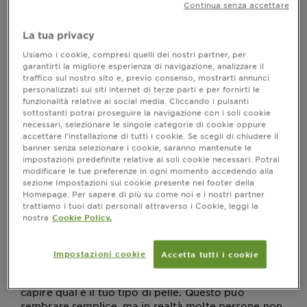
Continua senza accettare
di bellezza quotidiana, ma spesso si fa confusione su
come utilizzarlo e su quali siano le differenze rispetto
ad altri cosmetici, come le creme o i fluidi. Mentre una
La tua privacy
ha lo scopo principale di idratare e
crema viso
Usiamo i cookie, compresi quelli dei nostri partner, per
proteggere la pelle, e un
può offrire una texture
fluido
garantirti la migliore esperienza di navigazione, analizzare il
più leggera, il siero si distingue per la sua formula
traffico sul nostro sito e, previo consenso, mostrarti annunci
personalizzati sui siti internet di terze parti e per fornirti le
altamente concentrata di ingredienti attivi. Questo
funzionalità relative ai social media. Cliccando i pulsanti
significa che il siero è pensato per rispondere a
sottostanti potrai proseguire la navigazione con i soli cookie
specifiche esigenze della pelle, come la perdita di
necessari, selezionare le singole categorie di cookie oppure
elasticità, le macchie scure, o l'eccesso di sebo, con
accettare l’installazione di tutti i cookie. Se scegli di chiudere il
ingredienti concentrati con proprietà peculiari. La
banner senza selezionare i cookie, saranno mantenute le
scelta del siero più adatto, quindi, può fare la
impostazioni predefinite relative ai soli cookie necessari. Potrai
modificare le tue preferenze in ogni momento accedendo alla
differenza nella tua skincare, aiutandoti a ottenere
sezione Impostazioni sui cookie presente nel footer della
risultati visibili nel tempo.
Homepage. Per sapere di più su come noi e i nostri partner
trattiamo i tuoi dati personali attraverso i Cookie, leggi la
nostra
Cookie Policy.
Quale siero scegliere a seconda della
Impostazioni cookie
Accetta tutti i cookie
propria tipologia di pelle
Per individuare il siero più adatto, il primo passo è
capire qual è il tuo tipo di pelle. Questo può
sembrare semplice, ma in realtà molte persone non