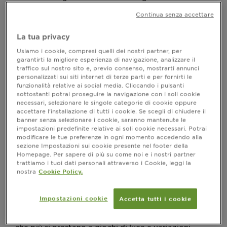
dorati. Ma anche il biondo, come ogni tonalità, ha
Continua senza accettare
bisogno di attenzione, sfumatura dopo sfumatura. Se
ti stai chiedendo come
in
schiarire i capelli biondi
La tua privacy
modo graduale e armonioso, la risposta potrebbe
essere nella scelta dei prodotti adatti, capaci di
Usiamo i cookie, compresi quelli dei nostri partner, per
valorizzare la luminosità naturale e – quando
garantirti la migliore esperienza di navigazione, analizzare il
desiderato – offrire un vero effetto schiarente.
traffico sul nostro sito e, previo consenso, mostrarti annunci
personalizzati sui siti internet di terze parti e per fornirti le
funzionalità relative ai social media. Cliccando i pulsanti
Vediamo insieme quali sono le opzioni disponibili,
sottostanti potrai proseguire la navigazione con i soli cookie
come inserirle in una routine equilibrata e quali
necessari, selezionare le singole categorie di cookie oppure
formule privilegiare per mantenere la chioma
accettare l’installazione di tutti i cookie. Se scegli di chiudere il
luminosa, morbida e leggera.
banner senza selezionare i cookie, saranno mantenute le
impostazioni predefinite relative ai soli cookie necessari. Potrai
modificare le tue preferenze in ogni momento accedendo alla
sezione Impostazioni sui cookie presente nel footer della
Homepage. Per sapere di più su come noi e i nostri partner
Capelli biondi: tra riflessi e desiderio
trattiamo i tuoi dati personali attraverso i Cookie, leggi la
di luce
nostra
Cookie Policy.
Chi ha capelli naturalmente chiari o biondo scuro
spesso desidera ravvivarne i riflessi, rendere il
Impostazioni cookie
Accetta tutti i cookie
colore più luminoso o alleggerire di qualche tono la
base naturale. Il biondo, infatti, è una delle nuance