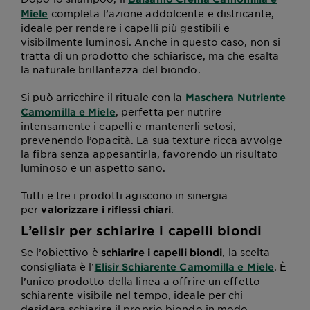
completa l’azione addolcente e districante,
Miele
ideale per rendere i capelli più gestibili e
visibilmente luminosi. Anche in questo caso, non si
tratta di un prodotto che schiarisce, ma che esalta
la naturale brillantezza del biondo.
Si può arricchire il rituale con la
Maschera Nutriente
, perfetta per nutrire
Camomilla e Miele
intensamente i capelli e mantenerli setosi,
prevenendo l’opacità. La sua texture ricca avvolge
la fibra senza appesantirla, favorendo un risultato
luminoso e un aspetto sano.
Tutti e tre i prodotti agiscono in sinergia
per
.
valorizzare i riflessi chiari
L’elisir per schiarire i capelli biondi
Se l’obiettivo è
, la scelta
schiarire i capelli biondi
consigliata è l’
. È
Elisir Schiarente Camomilla e Miele
l’unico prodotto della linea a offrire un effetto
schiarente visibile nel tempo, ideale per chi
desidera schiarire il proprio biondo in modo