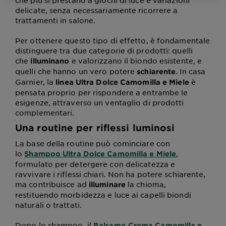
che più si prestano a giochi di luce e variazioni
delicate, senza necessariamente ricorrere a
trattamenti in salone.
Per ottenere questo tipo di effetto, è fondamentale
distinguere tra due categorie di prodotti: quelli
che
e valorizzano il biondo esistente, e
illuminano
quelli che hanno un vero potere
. In casa
schiarente
Garnier, la
è
linea Ultra Dolce Camomilla e Miele
pensata proprio per rispondere a entrambe le
esigenze, attraverso un ventaglio di prodotti
complementari.
Una routine per riflessi luminosi
La base della routine può cominciare con
lo
,
Shampoo Ultra Dolce Camomilla e Miele
formulato per detergere con delicatezza e
ravvivare i riflessi chiari. Non ha potere schiarente,
ma contribuisce ad
la chioma,
illuminare
restituendo morbidezza e luce ai capelli biondi
naturali o trattati.
Dopo lo shampoo, il
Balsamo Crema Camomilla e