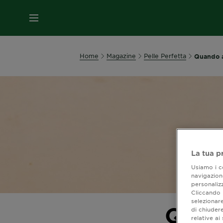
MENU
Home
Magazine
Pelle Perfetta
Quando a
La tua p
Usiamo i co
navigazione
personalizz
Cliccando i
selezionare
Quan
di chiuder
relative a