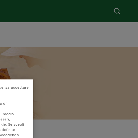
senza accettare
a di
al media.
ssari,
kie. Se scegli
ma
edefinite
o accedendo