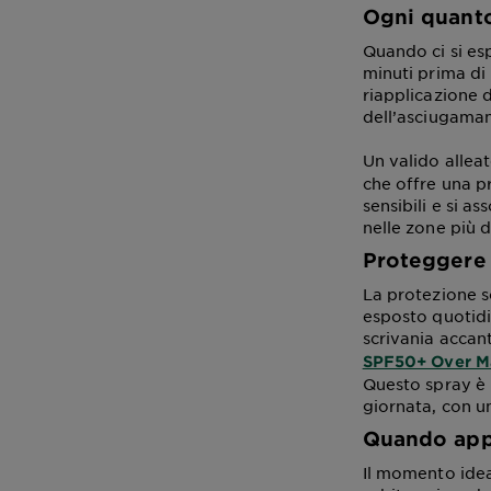
Ogni quanto
Quando ci si es
minuti prima di 
riapplicazione 
dell’asciugama
Un valido allea
che offre una p
sensibili e si 
nelle zone più d
Proteggere 
La protezione so
esposto quotidi
scrivania accan
SPF50+ Over M
Questo spray è 
giornata, con u
Quando appl
Il momento idea