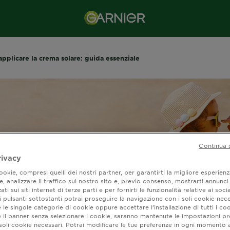
pplicare la crema solare: guida essenziale
Continua 
rivacy
okie, compresi quelli dei nostri partner, per garantirti la migliore esperienz
, analizzare il traffico sul nostro sito e, previo consenso, mostrarti annunci
ati sui siti internet di terze parti e per fornirti le funzionalità relative ai soci
 pulsanti sottostanti potrai proseguire la navigazione con i soli cookie nece
 le singole categorie di cookie oppure accettare l’installazione di tutti i coo
do applicare la cre
e il banner senza selezionare i cookie, saranno mantenute le impostazioni pr
i soli cookie necessari. Potrai modificare le tue preferenze in ogni moment