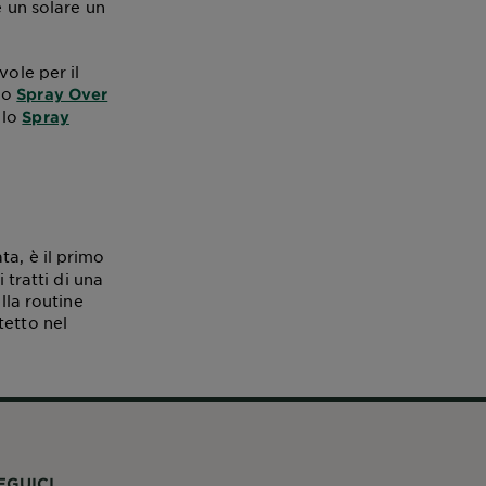
e un solare un
vole per il
lo
Spray Over
 lo
Spray
ta, è il primo
 tratti di una
lla routine
tetto nel
EGUICI