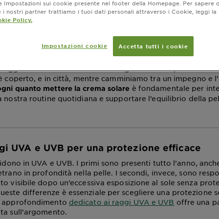
ne Impostazioni sui cookie presente nel footer della Homepage. Per sapere d
e: guida essenziale
i nostri partner trattiamo i tuoi dati personali attraverso i Cookie, leggi la
kie Policy.
amento agosto 29, 2025
Impostazioni cookie
Accetta tutti i cookie
 di
, è facile pensare alle giornate in spiaggia o
crema solare
raggi UV non fanno differenze stagionali: sono presenti anc
 è coperto, e in città, mentre camminiamo tra un impegno e l’
è fondamentale per inte
ogni quanto mettere la crema solare
a nostra routine quotidiana e supportare l’equilibrio della p
ggi UVA e UVB per una protezione efficace
vidono in UVA e UVB. I primi sono presenti tutto l’anno, anche
trano in profondità nella pelle. I secondi, invece, sono respo
to visibile dopo un’eccessiva esposizione al sole senza prote
ste differenze è essenziale per scegliere una protezione 
o approfondimento
dedicato ai raggi UVA e UVB
offre una p
ta sull’argomento.