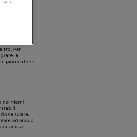
i più su
 alle vacanze in
he in inverno,
altro. Per
grare la
elle giorno dopo
 nei giorni
nsabili
zione solare.
solare ad ampio
anoramica