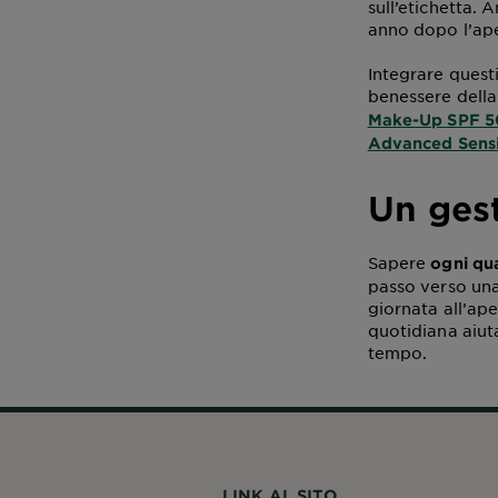
sull’etichetta. 
anno dopo l’aper
Integrare questi
benessere della
Make-Up SPF 5
Advanced Sensi
Un ges
Sapere
ogni qu
passo verso una 
giornata all’ape
quotidiana aiut
tempo.
LINK AL SITO