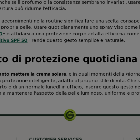
Anche se il profumo o la consistenza sembrano invariati, usar
tura può ridurne l’efficacia.
 accorgimenti nella routine significa fare una scelta consape
 propria pelle. Usare quotidianamente uno spray viso come 
+ o affidarsi a una protezione corpo ad alta efficacia come
0
+ rende questo gesto semplice e naturale.
tive SPF 50
to di protezione quotidiana
, e in quali momenti della giorna
anto mettere la crema solare
protezione intelligente, adatta al proprio stile di vita. Che si
rto o di un normale lunedì in ufficio, inserire questo gesto ne
a a mantenere l’aspetto della pelle luminoso, uniforme e pro
CUSTOMER SERVICES
S