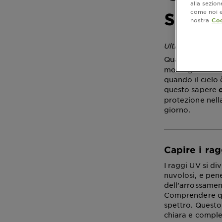
alla sezio
solar
come noi e 
nostra
Coo
Ultimo aggiorn
Quando si parla
montagna. Ma i 
quando il cielo
questo sapere
protezione nell
giorno.
Capire i ra
I raggi UV si di
nuvolosi, e pene
dell’arrossamen
Comprendere que
spettro. Quest
chiara e comple