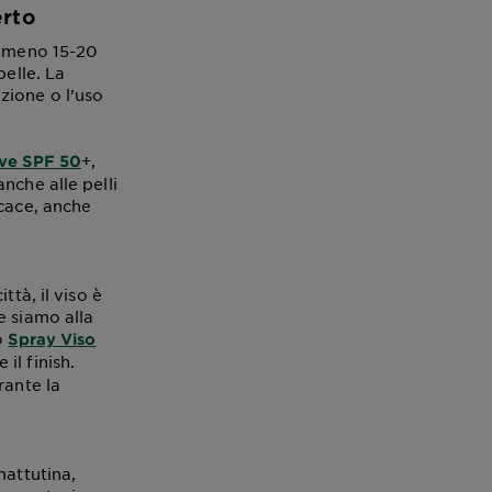
erto
almeno 15-20
pelle. La
zione o l’uso
+,
ive SPF 50
nche alle pelli
icace, anche
tà, il viso è
e siamo alla
lo
Spray Viso
il finish.
rante la
mattutina,