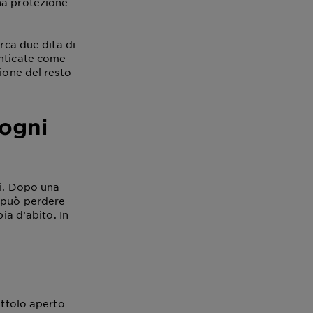
na protezione
rca due dita di
enticate come
ione del resto
 ogni
ni. Dopo una
a può perdere
ia d’abito. In
attolo aperto