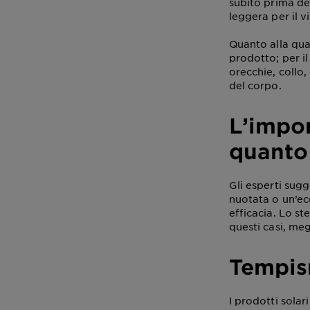
subito prima de
leggera per il vi
Quanto alla quan
prodotto; per i
orecchie, collo,
del corpo.
L’impor
quanto
Gli esperti sug
nuotata o un’ec
efficacia. Lo st
questi casi, me
Tempis
I prodotti solar