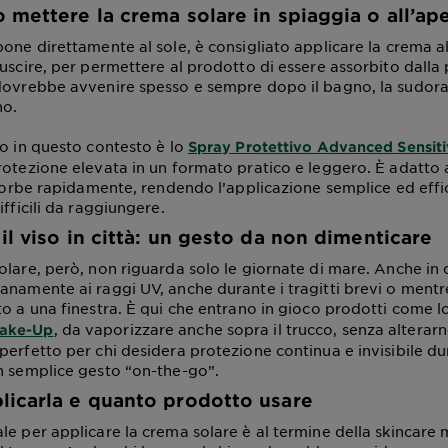
 mettere la crema solare in spiaggia o all’ap
pone direttamente al sole, è consigliato applicare la crema 
uscire, per permettere al prodotto di essere assorbito dalla 
dovrebbe avvenire spesso e sempre dopo il bagno, la sudora
no.
to in questo contesto è lo
Spray Protettivo Advanced Sensit
rotezione elevata in un formato pratico e leggero. È adatto a
assorbe rapidamente, rendendo l’applicazione semplice ed eff
ifficili da raggiungere.
il viso in città: un gesto da non dimenticare
lare, però, non riguarda solo le giornate di mare. Anche in cit
anamente ai raggi UV, anche durante i tragitti brevi o mentr
to a una finestra. È qui che entrano in gioco prodotti come 
, da vaporizzare anche sopra il trucco, senza alterarne 
ake-Up
perfetto per chi desidera protezione continua e invisibile du
n semplice gesto “on-the-go”.
icarla e quanto prodotto usare
le per applicare la crema solare è al termine della skincare 