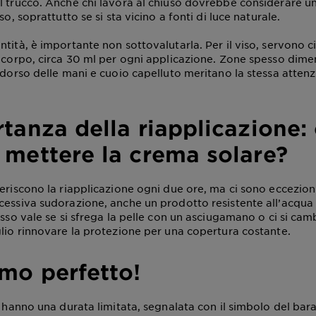
l trucco. Anche chi lavora al chiuso dovrebbe considerare u
so, soprattutto se si sta vicino a fonti di luce naturale.
tità, è importante non sottovalutarla. Per il viso, servono ci
l corpo, circa 30 ml per ogni applicazione. Zone spesso dim
 dorso delle mani e cuoio capelluto meritano la stessa attenz
tanza della riapplicazione:
 mettere la crema solare?
geriscono la riapplicazione ogni due ore, ma ci sono eccezio
cessiva sudorazione, anche un prodotto resistente all’acqu
esso vale se si sfrega la pelle con un asciugamano o ci si camb
glio rinnovare la protezione per una copertura costante.
mo perfetto!
i hanno una durata limitata, segnalata con il simbolo del bar