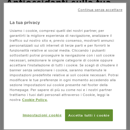
Antiossidanti sulla tua
Continua senza accettare
pelle
La tua privacy
Ultimo aggiornamento aprile 11, 2024
Usiamo i cookie, compresi quelli dei nostri partner, per
Scopri gli antiossidanti, proteggono dai raggi UV del
garantirti la migliore esperienza di navigazione, analizzare il
traffico sul nostro sito e, previo consenso, mostrarti annunci
sole, prevengono e riducono le rughe migliorando il
personalizzati sui siti internet di terze parti e per fornirti le
naturale colorito e la disidratazione della pelle.
funzionalità relative ai social media. Cliccando i pulsanti
sottostanti potrai proseguire la navigazione con i soli cookie
necessari, selezionare le singole categorie di cookie oppure
accettare l’installazione di tutti i cookie. Se scegli di chiudere il
Cosa sono gli antiossidanti? Quali
banner senza selezionare i cookie, saranno mantenute le
impostazioni predefinite relative ai soli cookie necessari. Potrai
benefici per la pelle?
modificare le tue preferenze in ogni momento accedendo alla
sezione Impostazioni sui cookie presente nel footer della
Se vuoi valorizzare la tua bellezza naturale e
Homepage. Per sapere di più su come noi e i nostri partner
migliorare in generale la tua salute, è arrivato il
trattiamo i tuoi dati personali attraverso i Cookie, leggi la
momento di
includere gli antiossidanti nella tua
nostra
Cookie Policy.
.
routine di cura della pelle
Probabilmente li hai già sentiti nominare, ma che
Impostazioni cookie
Accetta tutti i cookie
? Gli
cosa sono gli antiossidanti e che cosa fanno
antiossidanti sono sostanze che prevengono e
riducono i danni alle cellule causati dall’ossigeno.