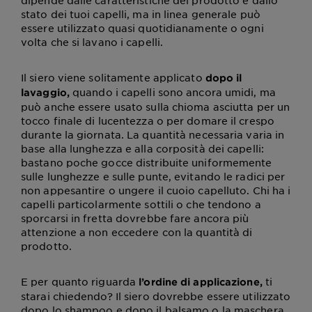
dipende dalle caratteristiche del prodotto e dallo
stato dei tuoi capelli, ma in linea generale può
essere utilizzato quasi quotidianamente o ogni
volta che si lavano i capelli.
Il siero viene solitamente applicato
dopo il
quando i capelli sono ancora umidi, ma
lavaggio,
può anche essere usato sulla chioma asciutta per un
tocco finale di lucentezza o per domare il crespo
durante la giornata. La quantità necessaria varia in
base alla lunghezza e alla corposità dei capelli:
bastano poche gocce distribuite uniformemente
sulle lunghezze e sulle punte, evitando le radici per
non appesantire o ungere il cuoio capelluto. Chi ha i
capelli particolarmente sottili o che tendono a
sporcarsi in fretta dovrebbe fare ancora più
attenzione a non eccedere con la quantità di
prodotto.
E per quanto riguarda
ti
l’ordine di applicazione,
starai chiedendo? Il siero dovrebbe essere utilizzato
dopo lo shampoo e dopo il balsamo o la maschera,