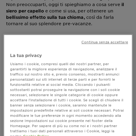
Non preoccuparti, oggi ti spieghiamo a cosa serve
il
e come si usa, per ottenere un
siero per capello
così da farla
bellissimo effetto sulla tua chioma,
tornare al suo splendore pre-vacanze.
Continua senza accettare
A cosa serve il siero per capelli
La tua privacy
Partiamo da cos’è: il siero per capelli è un prodotto
che, negli ultimi anni, ha conquistato sempre più
Usiamo i cookie, compresi quelli dei nostri partner, per
garantirti la migliore esperienza di navigazione, analizzare il
popolarità all'interno delle routine haircare. Ma in
traffico sul nostro sito e, previo consenso, mostrarti annunci
cosa differisce dal classico balsamo o da altri
personalizzati sui siti internet di terze parti e per fornirti le
prodotti simili? Il siero per capelli è un prodotto
funzionalità relative ai social media. Cliccando i pulsanti
, pensato per migliorare la
leggero e concentrato
sottostanti potrai proseguire la navigazione con i soli cookie
texture e l’aspetto dei capelli, combattendo
necessari, selezionare le singole categorie di cookie oppure
problematiche specifiche come la secchezza, le
accettare l’installazione di tutti i cookie. Se scegli di chiudere il
banner senza selezionare i cookie, saranno mantenute le
doppie punte, il crespo o la mancanza di
impostazioni predefinite relative ai soli cookie necessari. Potrai
lucentezza. A differenza del balsamo, che ha una
modificare le tue preferenze in ogni momento accedendo alla
funzione idratante più generale e solitamente viene
sezione Impostazioni sui cookie presente nel footer della
risciacquato dopo l'applicazione, il siero è
Homepage. Per sapere di più su come noi e i nostri partner
progettato per rimanere sui capelli e agire in modo
trattiamo i tuoi dati personali attraverso i Cookie, leggi la
nostra
Cookie Policy.