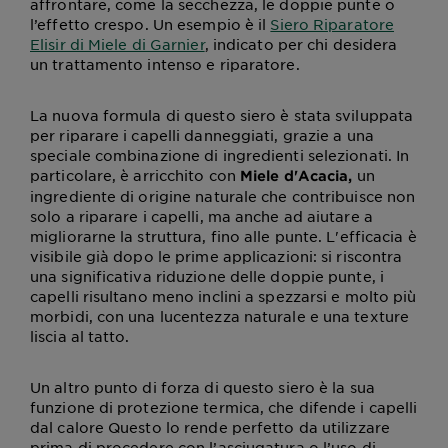
affrontare, come la secchezza, le doppie punte o
l’effetto crespo. Un esempio è il
Siero Riparatore
Elisir di Miele di Garnier
, indicato per chi desidera
un trattamento intenso e riparatore.
La nuova formula di questo siero è stata sviluppata
per riparare i capelli danneggiati, grazie a una
speciale combinazione di ingredienti selezionati. In
particolare, è arricchito con
un
Miele d'Acacia,
ingrediente di origine naturale che contribuisce non
solo a riparare i capelli, ma anche ad aiutare a
migliorarne la struttura, fino alle punte. L'efficacia è
visibile già dopo le prime applicazioni: si riscontra
una significativa riduzione delle doppie punte, i
capelli risultano meno inclini a spezzarsi e molto più
morbidi, con una lucentezza naturale e una texture
liscia al tatto.
Un altro punto di forza di questo siero è la sua
funzione di protezione termica, che difende i capelli
dal calore Questo lo rende perfetto da utilizzare
prima di procedere con l’asciugatura o l’uso di