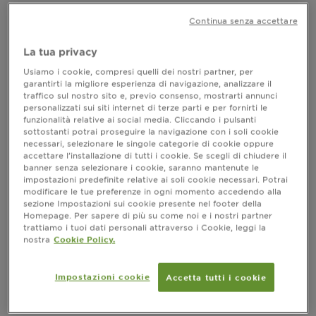
è uno degli ingredienti di origine naturale più
Continua senza accettare
apprezzati per i suoi benefici, non solo sulla pelle, ma
anche sui capelli. Scopriamo insieme come integrare
lo
nella tua
per
shampoo camomilla
haircare routine
La tua privacy
ottenere capelli più lucenti, luminosi e dall’aspetto
Usiamo i cookie, compresi quelli dei nostri partner, per
sano.
garantirti la migliore esperienza di navigazione, analizzare il
traffico sul nostro sito e, previo consenso, mostrarti annunci
personalizzati sui siti internet di terze parti e per fornirti le
funzionalità relative ai social media. Cliccando i pulsanti
sottostanti potrai proseguire la navigazione con i soli cookie
Cos'è lo shampoo con camomilla
necessari, selezionare le singole categorie di cookie oppure
accettare l’installazione di tutti i cookie. Se scegli di chiudere il
Lo
è un prodotto
shampoo con camomilla
banner senza selezionare i cookie, saranno mantenute le
formulato con
conosciuti da
estratti di camomilla,
impostazioni predefinite relative ai soli cookie necessari. Potrai
secoli per le loro proprietà lenitive e illuminanti. È
modificare le tue preferenze in ogni momento accedendo alla
particolarmente indicato per chi desidera un
sezione Impostazioni sui cookie presente nel footer della
Homepage. Per sapere di più su come noi e i nostri partner
aspetto naturale e luminoso dei capelli. La
trattiamo i tuoi dati personali attraverso i Cookie, leggi la
infatti, è in grado di conferire ai capelli
camomilla,
nostra
Cookie Policy.
lucentezza, morbidezza e un leggero effetto
‘baciato dal sole’. È l’ideale anche per chi ha capelli
chiari, biondi o castani, poiché aiuta a ravvivare i
Impostazioni cookie
Accetta tutti i cookie
riflessi naturali.