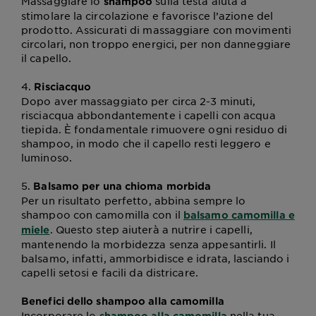
Massaggiare lo
sulla testa aiuta a
shampoo
stimolare la circolazione e favorisce l’azione del
prodotto. Assicurati di massaggiare con movimenti
circolari, non troppo energici, per non danneggiare
il capello.
4.
Risciacquo
Dopo aver massaggiato per circa 2-3 minuti,
risciacqua abbondantemente i capelli con acqua
tiepida. È fondamentale rimuovere ogni residuo di
shampoo, in modo che il capello resti leggero e
luminoso.
5.
Balsamo per una chioma morbida
Per un risultato perfetto, abbina sempre lo
shampoo con camomilla con il
balsamo camomilla e
. Questo step aiuterà a nutrire i capelli,
miele
mantenendo la morbidezza senza appesantirli. Il
balsamo, infatti, ammorbidisce e idrata, lasciando i
capelli setosi e facili da districare.
Benefici dello shampoo alla camomilla
Incorporare lo
nella tua
shampoo alla camomilla