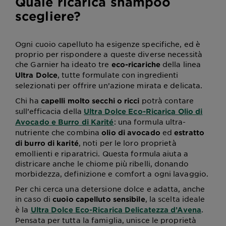
Quale ricarica shampoo
scegliere?
Ogni cuoio capelluto ha esigenze specifiche, ed è
proprio per rispondere a queste diverse necessità
che Garnier ha ideato tre
della linea
eco-ricariche
, tutte formulate con ingredienti
Ultra Dolce
selezionati per offrire un’azione mirata e delicata.
Chi ha
potrà contare
capelli molto secchi o ricci
sull’efficacia della
Ultra Dolce Eco-Ricarica Olio di
: una formula ultra-
Avocado e Burro di Karité
nutriente che combina
ed
olio di avocado
estratto
, noti per le loro proprietà
di burro di karité
emollienti e riparatrici. Questa formula aiuta a
districare anche le chiome più ribelli, donando
morbidezza, definizione e comfort a ogni lavaggio.
Per chi cerca una detersione dolce e adatta, anche
in caso di
, la scelta ideale
cuoio capelluto sensibile
è la
.
Ultra Dolce Eco-Ricarica Delicatezza d’Avena
Pensata per tutta la famiglia, unisce le proprietà