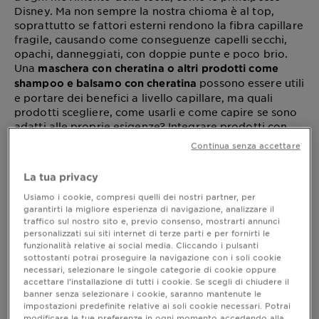
Disney. Ma non sempre la nostra chioma è al top,
soprattutto se fattori esterni rendono la fibra capillare
fragile, causando come conseguenze capelli secchi,
opachi, danneggiati, con doppie punte e poco brio.
Una
maschera con cheratina o altri prodotti come
possono essere utili
shampoo e balsamo con cheratina
e portare dei benefici a livello capillare, ma quali
prodotti scegliere, come usarli e come capire se sono
adatti alle proprie esigenze? Integrare prodotti con
cheratina nella tua routine di bellezza può fare la
Continua senza accettare
differenza per chi ha capelli deboli, sfibrati o soggetti
a rotture. Bisogna scegliere un trattamento completo,
La tua privacy
dove ogni prodotto sia studiato per lavorare in modo
ottimizzato, offrendo risultati ottimali per chi desidera
Usiamo i cookie, compresi quelli dei nostri partner, per
garantirti la migliore esperienza di navigazione, analizzare il
una chioma forte, morbida e splendente.
traffico sul nostro sito e, previo consenso, mostrarti annunci
personalizzati sui siti internet di terze parti e per fornirti le
funzionalità relative ai social media. Cliccando i pulsanti
sottostanti potrai proseguire la navigazione con i soli cookie
Prodotti capelli con cheratina: beauty
necessari, selezionare le singole categorie di cookie oppure
accettare l’installazione di tutti i cookie. Se scegli di chiudere il
routine efficace
banner senza selezionare i cookie, saranno mantenute le
Quando si parla di skincare, siamo abituati a seguire
impostazioni predefinite relative ai soli cookie necessari. Potrai
modificare le tue preferenze in ogni momento accedendo alla