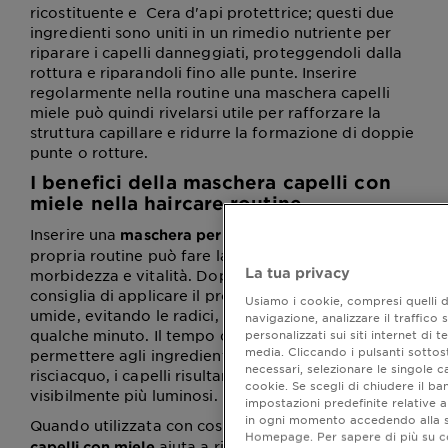
ricostituente e Cera d'api protettrice; questi due
ingredienti sono uniti in un rimedio nutriente per
riparare i capelli danneggiati, proteggendoli dalla
rottura e riparandoli fino alle punte. Inserire
regolarmente nella routine una maschera capelli
miele può quindi rivelarsi utile per rafforzare la
struttura capillare e ridurre la formazione di doppie
punte o rotture.
I benefici della maschera capelli con
miele nella haircare routine
Inserire una
nella
maschera per capelli miele
propria routine può fare la differenza in termini di
La tua privacy
morbidezza e vitalità. Dopo lo shampoo, si
consiglia di applicare il prodotto sulle lunghezze
Usiamo i cookie, compresi quelli de
umide, evitando le radici, e lasciarlo in posa per
navigazione, analizzare il traffico
personalizzati sui siti internet di te
qualche minuto. Il tempo di posa è cruciale per
media. Cliccando i pulsanti sottos
permettere agli ingredienti di agire. Dopo il
necessari, selezionare le singole c
risciacquo, i capelli risultano più districati, setosi e
cookie. Se scegli di chiudere il b
visibilmente più luminosi.
impostazioni predefinite relative a
in ogni momento accedendo alla se
Quando utilizzata con costanza, una
maschera
Homepage. Per sapere di più su com
aiuta a ristabilire l’equilibrio del
capelli con miele