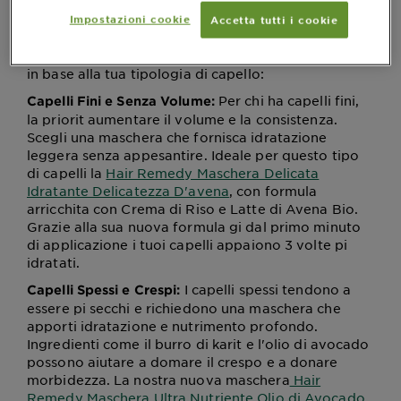
Ogni tipo di capello ha bisogni specifici e un
trattamento adeguato pu fare la differenza
Impostazioni cookie
Accetta tutti i cookie
nell'aspetto della tua chioma. Ecco qualche spunto
su come scegliere la maschera per capelli pi adatta
in base alla tua tipologia di capello:
Per chi ha capelli fini,
Capelli Fini e Senza Volume:
la priorit aumentare il volume e la consistenza.
Scegli una maschera che fornisca idratazione
leggera senza appesantire. Ideale per questo tipo
di capelli la
Hair Remedy Maschera Delicata
Idratante Delicatezza D'avena
, con formula
arricchita con Crema di Riso e Latte di Avena Bio.
Grazie alla sua nuova formula gi dal primo minuto
di applicazione i tuoi capelli appaiono 3 volte pi
idratati.
I capelli spessi tendono a
Capelli Spessi e Crespi:
essere pi secchi e richiedono una maschera che
apporti idratazione e nutrimento profondo.
Ingredienti come il burro di karit e l'olio di avocado
possono aiutare a domare il crespo e a donare
morbidezza. La nostra nuova maschera
Hair
Remedy Maschera Ultra Nutriente Olio di Avocado