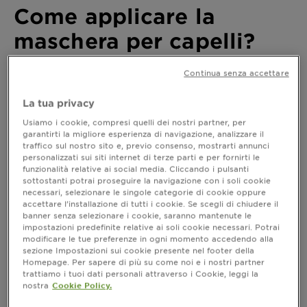
Come applicare la
maschera per capelli?
Continua senza accettare
Ultimo aggiornamento aprile 17, 2024
Una chioma lucente è un obiettivo ambito da tutti. Le
La tua privacy
maschere per capelli, vere alleate per la bellezza dei
tuoi capelli, possono fare la differenza. Tuttavia, per
Usiamo i cookie, compresi quelli dei nostri partner, per
ottenere risultati ottimali è essenziale padroneggiare
garantirti la migliore esperienza di navigazione, analizzare il
traffico sul nostro sito e, previo consenso, mostrarti annunci
l'
. In questa guida dettagliata,
arte dell'applicazione
personalizzati sui siti internet di terze parti e per fornirti le
esploreremo insieme i segreti per sfruttare al meglio il
funzionalità relative ai social media. Cliccando i pulsanti
potenziale nutriente delle maschere per capelli.
sottostanti potrai proseguire la navigazione con i soli cookie
Scoprirai i passaggi fondamentali per una corretta
necessari, selezionare le singole categorie di cookie oppure
applicazione e come integrarle nella tua routine di
accettare l’installazione di tutti i cookie. Se scegli di chiudere il
banner senza selezionare i cookie, saranno mantenute le
haircare.
impostazioni predefinite relative ai soli cookie necessari. Potrai
modificare le tue preferenze in ogni momento accedendo alla
sezione Impostazioni sui cookie presente nel footer della
Homepage. Per sapere di più su come noi e i nostri partner
Come scegliere la maschera per
trattiamo i tuoi dati personali attraverso i Cookie, leggi la
capelli in base alla tipologia di capello
nostra
Cookie Policy.