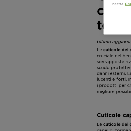
nostra
Coo
capel
tende
Ultimo aggior
Le
cuticole dei c
cruciale nel bene
sovrapposte riv
scudo protettivo
danni esterni. L
lucenti e forti.
i prodotti per c
migliore possibi
Cuticole ca
Le
cuticole dei 
capello, forman