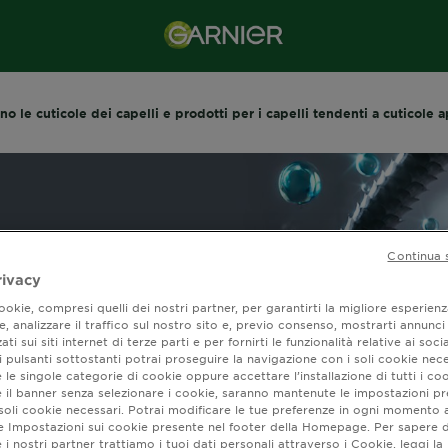
no le cuticole dei capelli e prodotti per i capelli tendenti a cuticole 
Continua 
rivacy
okie, compresi quelli dei nostri partner, per garantirti la migliore esperienz
, analizzare il traffico sul nostro sito e, previo consenso, mostrarti annunci
ati sui siti internet di terze parti e per fornirti le funzionalità relative ai soci
 pulsanti sottostanti potrai proseguire la navigazione con i soli cookie nece
 le singole categorie di cookie oppure accettare l’installazione di tutti i coo
e il banner senza selezionare i cookie, saranno mantenute le impostazioni pr
i soli cookie necessari. Potrai modificare le tue preferenze in ogni moment
sono le cuticole dei
ne Impostazioni sui cookie presente nel footer della Homepage. Per sapere d
i nostri partner trattiamo i tuoi dati personali attraverso i Cookie, leggi la