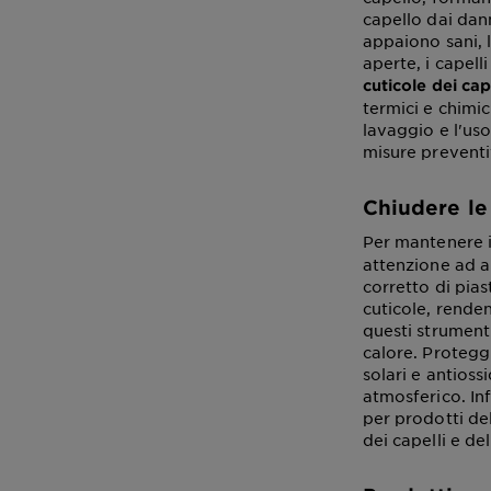
capello dai dann
appaiono sani, l
aperte, i capelli
cuticole dei cap
termici e chimi
lavaggio e l'uso
misure preventi
Chiudere le 
Per mantenere i
attenzione ad a
corretto di pias
cuticole, renden
questi strumenti
calore. Proteggi
solari e antioss
atmosferico. In
per prodotti del
dei capelli e del