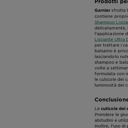
Prodotti per
sfrutta 
Garnier
contiene propr
Shampoo Liscia
delicatamente, l
l'applicazione 
Lisciante Ultra
per trattare i c
balsamo è privo 
lasciandolo nut
shampoo e balsa
volte a settiman
formulata con in
le cuticole dei 
luminosità dei c
Conclusion
Le
cuticole dei 
Prendere le giu
abitudini e util
Inoltre, l'uso d