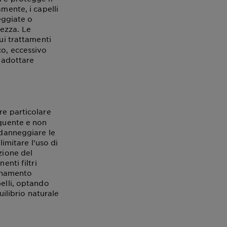
mente, i capelli
neggiate o
hezza. Le
ui trattamenti
co, eccessivo
e adottare
e particolare
equente e non
 danneggiare le
limitare l'uso di
zione del
enti filtri
uinamento
pelli, optando
uilibrio naturale