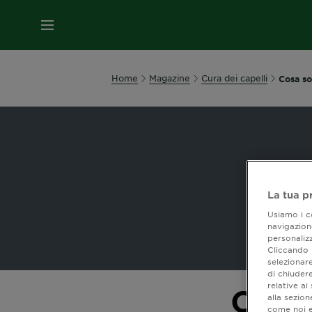
MENU
Home
Magazine
Cura dei capelli
Cosa so
La tua p
Usiamo i co
navigazione
personalizz
Cliccando i
selezionare
di chiuder
relative a
Cosa 
alla sezio
come noi e 