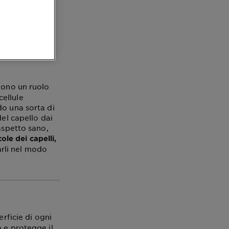
pelli
e
gono un ruolo
cellule
do una sorta di
del capello dai
aspetto sano,
cole dei capelli,
tarli nel modo
rficie di ogni
 e protegge il