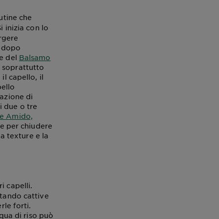
utine che
i inizia con lo
rgere
le dopo
ne del
Balsamo
 soprattutto
l capello, il
pello
cazione di
i due o tre
 e Amido,
ne per chiudere
la texture e la
 capelli.
itando cattive
le forti.
cqua di riso può