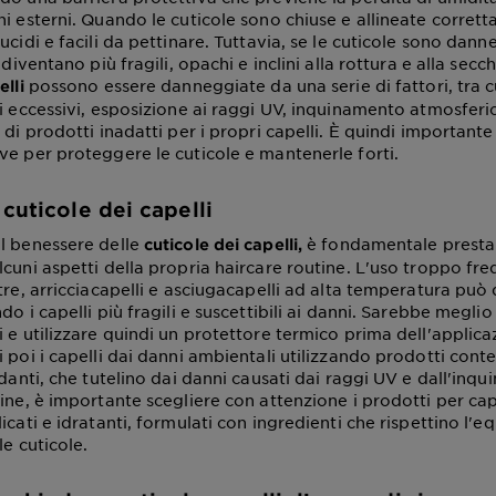
i esterni. Quando le cuticole sono chiuse e allineate corretta
ucidi e facili da pettinare. Tuttavia, se le cuticole sono dan
 diventano più fragili, opachi e inclini alla rottura e alla secc
possono essere danneggiate da una serie di fattori, tra c
elli
ci eccessivi, esposizione ai raggi UV, inquinamento atmosferi
 di prodotti inadatti per i propri capelli. È quindi important
ve per proteggere le cuticole e mantenerle forti.
cuticole dei capelli
l benessere delle
è fondamentale prestar
cuticole dei capelli,
lcuni aspetti della propria haircare routine. L'uso troppo fr
tre, arricciacapelli e asciugacapelli ad alta temperatura può
do i capelli più fragili e suscettibili ai danni. Sarebbe meglio 
 e utilizzare quindi un protettore termico prima dell'applica
 poi i capelli dai danni ambientali utilizzando prodotti conten
idanti, che tutelino dai danni causati dai raggi UV e dall'inq
fine, è importante scegliere con attenzione i prodotti per ca
icati e idratanti, formulati con ingredienti che rispettino l'eq
le cuticole.