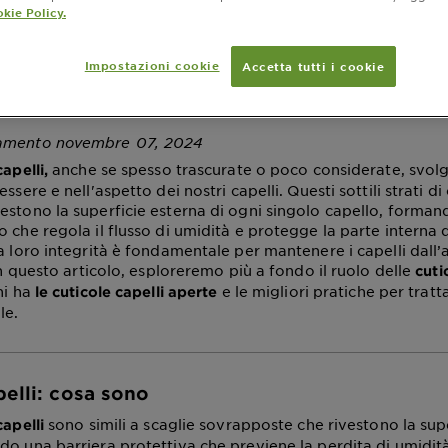
kie Policy.
li e prodotti per i ca
Impostazioni cookie
Accetta tutti i cookie
nti a cuticole apert
namento novembre 07, 2024
anche se spesso trascurate o poco considerate, svol
apelli,
ssere e nell'aspetto dei nostri capelli. Questi sottili strati di 
estono la superficie esterna di ogni singolo capello, forman
 che regola il flusso di umidità e protegge la parte interna 
a loro integrità è fondamentale per mantenere i capelli dall’
 In questo articolo, esploreremo più a fondo il ruolo delle
cuti
hi ha
e le migliori pratiche per trat
le cuticole capelli aperte
le.
pelli: cosa sono
sono simili a scaglie sovrapposte che rivestono la supe
capelli
do una barriera protettiva che previene la perdita di umidità