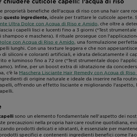
 chiudere cuticole capelli: l’acqua di riso
le proprietà benefiche dell’acqua di riso con una hair care ro
io
ideale per trattare le cuticole aperte. S
questo ingrediente,
nte Ultra Dolce con Acqua di Riso e Amido,
che oltre a dete
ascia i capelli lisci e lucenti fino a 3 giorni (*Test strumenta
di shampoo e maschera). Il rituale prosegue con l’applicazio
 Dolce con Acqua di Riso e Amido,
una formulazione perfetta
apelli lunghi. Con una texture leggera e che non appesantisce i
di siliconi e coloranti artificiali, e idrata delicatamente il ca
rito e luminoso fino a 72 ore (*Test strumentale dopo l'appli
mo). Infine, per un boost extra di idratazione da conceders
a, c’è la
Maschera Lisciante Hair Remedy con Acqua di Riso
gredienti di origine naturale e ideale da inserire nella routi
capelli, offrendo un effetto lisciante e migliorando l’aspetto, 
apelli.
e
sono un elemento fondamentale nell'aspetto dei nostri
capelli
ste precauzioni nella propria haircare routine quotidiana, ev
izzando prodotti delicati e idratanti, è essenziale per mantener
i prodotti specifici e contenenti ingredienti benefici come l'a