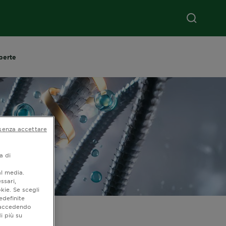
aperte
senza accettare
a di
al media.
ssari,
kie. Se scegli
edefinite
o accedendo
i più su