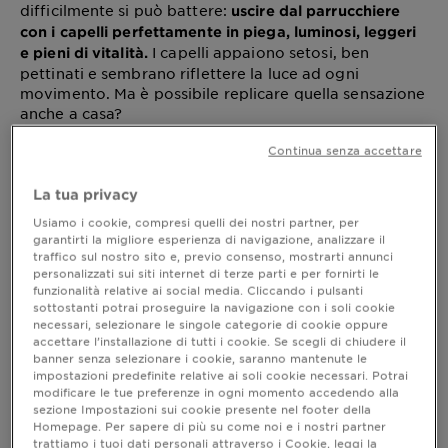
difficilmente si può battere:
uscire dal parrucchiere
con i capelli perfettamente in piega, luminosi, leggeri
I capelli appaiono setosi, ben
e pieni di vitalità.
pettinati e sembrano riflettere la luce ad ogni
movimento. Ma è possibile replicare quella sensazione
anche a casa?
La buona notizia è che, con i giusti accorgimenti e
Continua senza accettare
prodotti adatti, si può ottenere una chioma brillante
anche con la propria haircare routine quotidiana.
Vediamo insieme come fare.
La tua privacy
Usiamo i cookie, compresi quelli dei nostri partner, per
garantirti la migliore esperienza di navigazione, analizzare il
traffico sul nostro sito e, previo consenso, mostrarti annunci
Capelli lucidi: come fare?
personalizzati sui siti internet di terze parti e per fornirti le
funzionalità relative ai social media. Cliccando i pulsanti
I capelli tendono a diventare opachi per diversi
sottostanti potrai proseguire la navigazione con i soli cookie
motivi, come l’accumulo di prodotti (se non
necessari, selezionare le singole categorie di cookie oppure
accettare l’installazione di tutti i cookie. Se scegli di chiudere il
vengono sciacquati bene) e polvere, le condizioni
banner senza selezionare i cookie, saranno mantenute le
atmosferiche, i lavaggi eccessivi o con prodotti
impostazioni predefinite relative ai soli cookie necessari. Potrai
inadatti, e la mancanza di idratazione. La struttura
modificare le tue preferenze in ogni momento accedendo alla
stessa del capello è composta da cuticole, piccole
sezione Impostazioni sui cookie presente nel footer della
scaglie che si sovrappongono e che, se ben chiuse,
Homepage. Per sapere di più su come noi e i nostri partner
trattiamo i tuoi dati personali attraverso i Cookie, leggi la
riflettono la luce, dando così ai capelli un aspetto