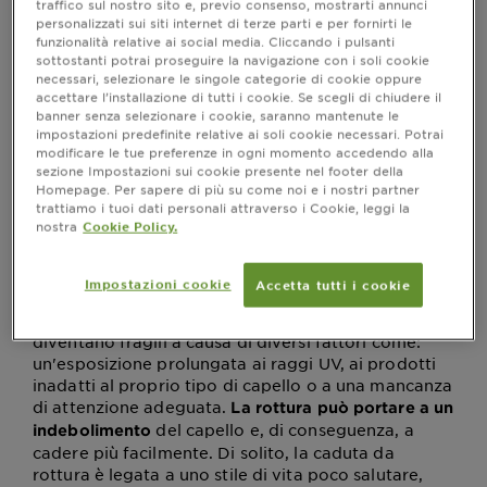
traffico sul nostro sito e, previo consenso, mostrarti annunci
popolato di tanti rimedi per contrastarne la caduta
personalizzati sui siti internet di terze parti e per fornirti le
apportando forza ai capelli fragili che si spezzano. I
funzionalità relative ai social media. Cliccando i pulsanti
sottostanti potrai proseguire la navigazione con i soli cookie
motivi possono essere tanti: momenti particolarmente
necessari, selezionare le singole categorie di cookie oppure
stressanti, carenza di vitamine, informazione genetica
accettare l’installazione di tutti i cookie. Se scegli di chiudere il
e squilibri ormonali. Se anche tu vuoi evitare che
banner senza selezionare i cookie, saranno mantenute le
questo incubo un giorno diventi realtà,
scopri cause e
impostazioni predefinite relative ai soli cookie necessari. Potrai
rimedi per la caduta da rottura dei capelli negli
modificare le tue preferenze in ogni momento accedendo alla
sezione Impostazioni sui cookie presente nel footer della
uomini.
Homepage. Per sapere di più su come noi e i nostri partner
trattiamo i tuoi dati personali attraverso i Cookie, leggi la
nostra
Cookie Policy.
Cos’è la caduta da rottura dei capelli
Impostazioni cookie
Accetta tutti i cookie
La caduta da rottura dei capelli negli uomini è
molto comune e si verifica quando i capelli
diventano fragili a causa di diversi fattori come:
un'esposizione prolungata ai raggi UV, ai prodotti
inadatti al proprio tipo di capello o a una mancanza
di attenzione adeguata.
La rottura può portare a un
del capello e, di conseguenza, a
indebolimento
cadere più facilmente. Di solito, la caduta da
rottura è legata a uno stile di vita poco salutare,