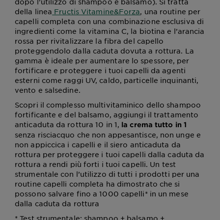
dopo l’utilizzo di shampoo e balsamo). Si tratta
della linea
Fructis Vitamine&Forza
, una routine per
capelli completa con una combinazione esclusiva di
ingredienti come la vitamina C, la biotina e l’arancia
rossa per rivitalizzare la fibra del capello
proteggendolo dalla caduta dovuta a rottura. La
gamma è ideale per aumentare lo spessore, per
fortificare e proteggere i tuoi capelli da agenti
esterni come raggi UV, caldo, particelle inquinanti,
vento e salsedine.
Scopri il complesso multivitaminico dello shampoo
fortificante e del balsamo, aggiungi il trattamento
anticaduta da rottura 10 in 1,
la crema tutto in 1
senza risciacquo che non appesantisce, non unge e
non appiccica i capelli e il siero anticaduta da
rottura per proteggere i tuoi capelli dalla caduta da
rottura a rendi più forti i tuoi capelli. Un test
strumentale con l’utilizzo di tutti i prodotti per una
routine capelli completa ha dimostrato che si
possono salvare fino a 1000 capelli* in un mese
dalla caduta da rottura
* Test strumentale: shampoo + balsamo +