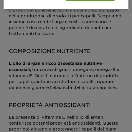
un vero e proprio elisir di bellezza, ricco di nutrienti
e proprietà benefiche, ed è ampiamente utilizzato
nella produzione di prodotti per capelli. Scopriamo
insieme cosa rende l'argan così straordinario e
perché è diventato un ingrediente di punta nei
trattamenti haircare.
COMPOSIZIONE NUTRIENTE
L'olio di argan è ricco di sostanze nutritive
tra cui acidi grassi omega-3, omega-6 e
essenziali,
vitamina E. Questi nutrienti, all’interno di prodotti
per capelli, aiutano ad idratare i capelli, riparare
danni e migliorare l'elasticità della fibra capillare.
PROPRIETÀ ANTIOSSIDANTI
La presenza di vitamina E nell'olio di argan
conferisce potenti proprietà antiossidanti. Queste
proprietà aiutano a proteggere i capelli dai danni