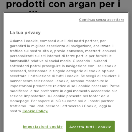
prodotti con argan per i
capelli
Continua senza accettare
Ultimo aggiornamento aprile 10, 2024
La tua privacy
L'olio di argan, estratto dai semi dell'albero di argan,
Usiamo i cookie, compresi quelli dei nostri partner, per
è noto per le sue proprietà nutritive e idratanti che
garantirti la migliore esperienza di navigazione, analizzare il
apportano numerosi benefici. In questo articolo,
traffico sul nostro sito e, previo consenso, mostrarti annunci
esploreremo come l'utilizzo di
prodotti per capelli
personalizzati sui siti internet di terze parti e per fornirti le
possa contribuire a migliorare il
arricchiti con argan
funzionalità relative ai social media. Cliccando i pulsanti
sottostanti potrai proseguire la navigazione con i soli cookie
benessere e l'aspetto dei capelli e ad affrontare una
necessari, selezionare le singole categorie di cookie oppure
vasta gamma di esigenze delle chiome.
accettare l’installazione di tutti i cookie. Se scegli di chiudere il
banner senza selezionare i cookie, saranno mantenute le
impostazioni predefinite relative ai soli cookie necessari. Potrai
modificare le tue preferenze in ogni momento accedendo alla
Cos’è l’argan e perché viene usato nei
sezione Impostazioni sui cookie presente nel footer della
Homepage. Per sapere di più su come noi e i nostri partner
prodotti per capelli
trattiamo i tuoi dati personali attraverso i Cookie, leggi la
nostra
Cookie Policy.
L'argan, conosciuto come l'"albero della vita" o
"albero dell'oro", è una pianta originaria del
Marocco, nota per i suoi frutti contenenti semi dai
Impostazioni cookie
Accetta tutti i cookie
quali si estrae l'olio di argan. Questo
è
olio prezioso