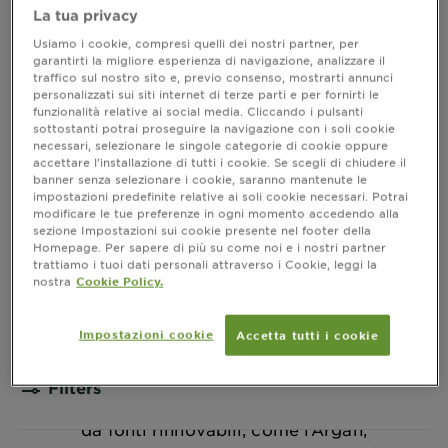
La tua privacy
fatte nel pieno rispetto del pianeta. Con un
solo obiettivo: offrire formule efficaci, che
Usiamo i cookie, compresi quelli dei nostri partner, per
garantirti la migliore esperienza di navigazione, analizzare il
funzionano ma biologiche. Gli ingredienti
traffico sul nostro sito e, previo consenso, mostrarti annunci
come la Lavanda, l’Argan e il Lemongrass,
personalizzati sui siti internet di terze parti e per fornirti le
funzionalità relative ai social media. Cliccando i pulsanti
provengono infatti da coltivazioni biologiche
sottostanti potrai proseguire la navigazione con i soli cookie
eco-sostenibili ed eco-compatibili, orientate
necessari, selezionare le singole categorie di cookie oppure
accettare l’installazione di tutti i cookie. Se scegli di chiudere il
a tutelare il mondo in cui viviamo. Una linea
banner senza selezionare i cookie, saranno mantenute le
di biocosmesi fatta di creme idratanti,
impostazioni predefinite relative ai soli cookie necessari. Potrai
detergenti e oli biologici e privi di sostanze
modificare le tue preferenze in ogni momento accedendo alla
sezione Impostazioni sui cookie presente nel footer della
chimiche o sintetiche. Cosmetici di origine
Homepage. Per sapere di più su come noi e i nostri partner
vegetale 100% vegan, che rispettano gli
trattiamo i tuoi dati personali attraverso i Cookie, leggi la
nostra
Cookie Policy.
equilibri e il pH delle pelli anche più sensibili
ad alta tollerabilità. Prodotti che hanno come
obiettivo la tutela della salute della persona
Impostazioni cookie
Accetta tutti i cookie
e allo stesso tempo il rispetto per l’ambiente,
Ordina per
Ordina dalla A alla Z
promuovendo ove possibile materiali delle
Filters
confezioni riciclati e riciclabili e ingredienti
CLOSE SUBP
da fonti rinnovabili, come l’Argan,