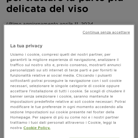
delicata del viso
Ultimo aggiornamento aprile 11, 2024
Continua senza accettare
Come curare il contorno occhi: consigli utili per
scegliere crema e maschera. Ecco i prodotti migliori
La tua privacy
per trattare una parte del viso particolare.
Usiamo i cookie, compresi quelli dei nostri partner, per
garantirti la migliore esperienza di navigazione, analizzare il
traffico sul nostro sito e, previo consenso, mostrarti annunci
Contorno occhi, 3 gesti per trattare la
personalizzati sui siti internet di terze parti e per fornirti le
funzionalità relative ai social media. Cliccando i pulsanti
parte più delicata del viso
sottostanti potrai proseguire la navigazione con i soli cookie
necessari, selezionare le singole categorie di cookie oppure
Il nostro sguardo, i nostri occhi, sono la parte
accettare l’installazione di tutti i cookie. Se scegli di chiudere il
caratterizzante del viso e allo stesso tempo quella
banner senza selezionare i cookie, saranno mantenute le
più delicata ed esposta agli agenti esterni. I capelli
impostazioni predefinite relative ai soli cookie necessari. Potrai
infatti possono essere protetti dal cappello, la pelle
modificare le tue preferenze in ogni momento accedendo alla
delle mani dai guanti: il viso è l’unica parte che non
sezione Impostazioni sui cookie presente nel footer della
Homepage. Per sapere di più su come noi e i nostri partner
può essere coperta ed in particolare il
contorno
trattiamo i tuoi dati personali attraverso i Cookie, leggi la
. Ecco perché ha bisogno di un’attenzione
occhi
nostra
Cookie Policy.
ancora maggiore.
La pelle del contorno occhi è
di quella di tutto il resto del
quattro volte più sottile