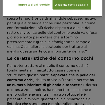
viso, è quella più esposta agli agenti esterni come
Impostazioni cookie
Accetta tutti i cookie
freddo, vento, caldo e soprattutto il sole, con i suoi
raggi UV. È continuamente iper-sollecitata e allo
stesso tempo è priva di ghiandole sebacee, motivo
per il quale richiede anche cure particolari e creme
con formulazioni più ricche rispetto a quelle del
resto del viso. La pelle del contorno occhi va difesa
giorno e notte per evitare che si formino
precocemente rughe e le “famigerate” zampe di
gallina. Quali allora le strategie per trattare al
meglio questa parte così importante del viso?
Le caratteristiche del contorno occhi
Per poter trattare al meglio il contorno occhi è
fondamentale innanzitutto capire come è
strutturata questa parte.
Sapevate che la pelle del
, risulta molto più sottile perché
contorno occhi
ha
? Il derma
un numero inferiore di ghiandole sebacee
di questa zona inoltre, ha meno fibre elastiche e
meno collagene mentre il grasso sottopelle è
presente in minore quantità e la circolazione sia
linfatica che sanguigna è molto rallentata. Questa