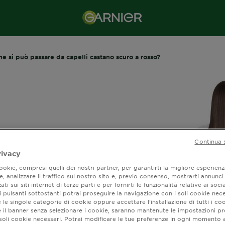
e si può passare da capelli castano scuro a rosso?
Continua 
rivacy
okie, compresi quelli dei nostri partner, per garantirti la migliore esperienz
, analizzare il traffico sul nostro sito e, previo consenso, mostrarti annunci
ati sui siti internet di terze parti e per fornirti le funzionalità relative ai soci
 pulsanti sottostanti potrai proseguire la navigazione con i soli cookie nece
 le singole categorie di cookie oppure accettare l’installazione di tutti i coo
 si può passare da
e il banner senza selezionare i cookie, saranno mantenute le impostazioni pr
i soli cookie necessari. Potrai modificare le tue preferenze in ogni moment