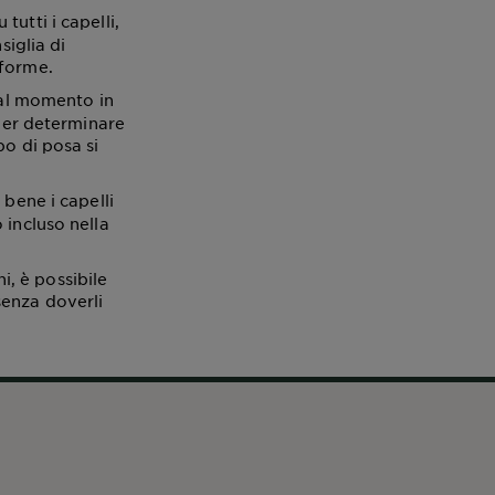
tutti i capelli,
siglia di
iforme.
dal momento in
 per determinare
po di posa si
 bene i capelli
 incluso nella
, è possibile
senza doverli