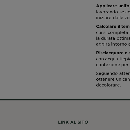
Applicare unifo
lavorando sezion
iniziare dalle 
Calcolare il te
cui si completa 
la durata ottim
aggira intorno a
Risciacquare e 
con acqua tiepi
confezione per 
Seguendo attent
ottenere un cam
decolorare.
LINK AL SITO