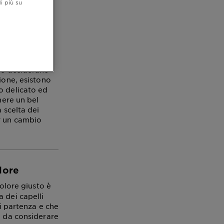
i più su
osso?
 persone, ma
che desiderano
ione, esistono
o delicato ed
nere un bel
 scelta dei
r un cambio
lore
colore giusto è
 dei capelli
di partenza e che
i da considerare