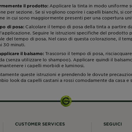
Applicare la tinta in modo uniforme su 
rmemente il prodotto:
e per sezione. Se si vogliono coprire i capelli bianchi, si con
zone in cui sono maggiormente presenti per una copertura un
Calcolare il tempo di posa della tinta a partire 
mpo di posa:
l'applicazione. Seguire le istruzioni specifiche del prodotto
ale del tempo di posa. Nel caso di questa colorazione, il tem
i 30 minuti.
Trascorso il tempo di posa, risciacquare
applicare il balsamo:
da (senza utilizzare lo shampoo). Applicare quindi il balsamo
mantenere i capelli morbidi e luminosi.
amente queste istruzioni e prendendo le dovute precauzioni
bio look da capelli castani a rossi comodamente da casa e 
CUSTOMER SERVICES
SEGUICI