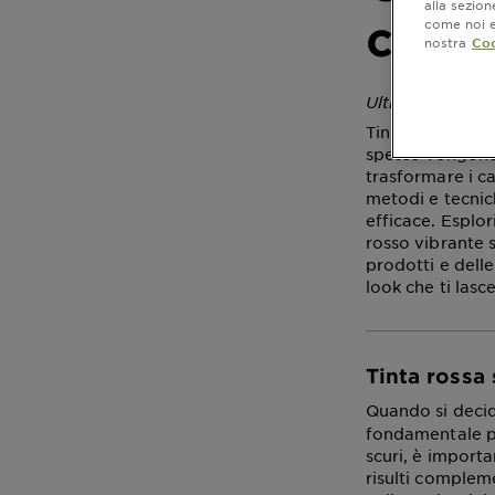
alla sezio
capel
come noi e 
nostra
Coo
Ultimo aggior
Tingere i capell
spesso vengono 
trasformare i ca
metodi e tecnic
efficace. Esplor
rosso vibrante s
prodotti e dell
look che ti lasc
Tinta rossa 
Quando si decide
fondamentale pe
scuri, è importa
risulti complem