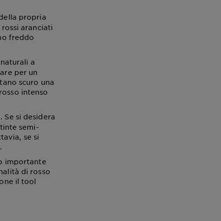
della propria
rossi aranciati
ono freddo
naturali a
tare per un
stano scuro una
rosso intenso
. Se si desidera
inte semi-
avia, se si
.
so importante
alità di rosso
one il tool