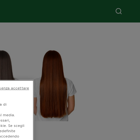
senza accettare
a di
al media.
ssari,
kie. Se scegli
edefinite
o accedendo