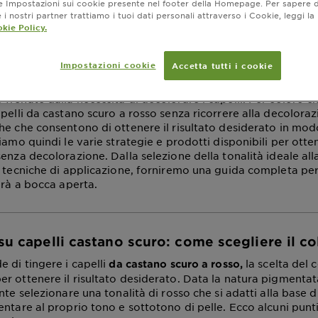
ne Impostazioni sui cookie presente nel footer della Homepage. Per sapere d
li castano scuro a r
i nostri partner trattiamo i tuoi dati personali attraverso i Cookie, leggi la
kie Policy.
namento novembre 07, 2024
Impostazioni cookie
Accetta tutti i cookie
i di rosso è un pensiero che passa per la testa di moltissime
frenate dalla necessità di decolorare i capelli. Per coloro 
pelli da castano scuro a rosso senza ricorrere alla decoloraz
he che consentono di ottenere il risultato desiderato in mod
iamo quindi le varie strategie e prodotti disponibili per otte
enza decolorazione. Dalla selezione della tonalità ideale alla
e tecniche di applicazione, forniremo una guida completa pe
erà a bocca aperta.
su capelli castano scuro: come scegliere il co
 di tingere i capelli
la scelta del 
da castano scuro a rosso,
r ottenere il risultato desiderato. Data la natura pigmentata
nte selezionare una tonalità di rosso che si adatti alla base 
entare al proprio tono e sottotono di pelle. Ecco alcuni punt