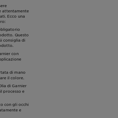
sere
re attentamente
rati. Ecco una
ro:
bbligatorio
prodotto. Questo
i consiglia di
odotto.
arnier con
applicazione
ortata di mano
are il colore.
lia di Garnier
il processo e
to con gli occhi
iatamente e