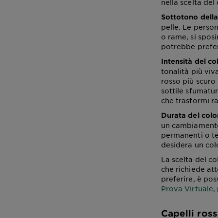
nella scelta del
Sottotono della
pelle. Le person
o rame, si sposi
potrebbe preferi
Intensità del co
tonalità più vi
rosso più scuro
sottile sfumatu
che trasformi ra
Durata del colo
un cambiamento
permanenti o te
desidera un col
La scelta del co
che richiede att
preferire, è pos
Prova Virtuale,
Capelli ros