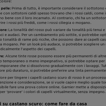
 colore:
Prima di tutto, è importante considerare il sottotono 
 pelle:
e con sottotoni caldi spesso trovano che i rossi caldi, come i 
no bene con il loro incarnato. Al contrario, chi ha un sottot
re i rossi più freddi, come i rossi ciliegia o mogano.
La tonalità del rosso può variare da tonalità più tenui e 
lore:
vaci e audaci. Per un cambiamento più sottile, si potrebbe op
 o tonalità di rame più ricche, che possono dare ai capelli ca
ra mogano. Per un look più audace, si potrebbe scegliere un 
dicalmente l'aspetto dei capelli.
Alcune tinte rosse possono essere più permanenti di altre
re:
 temporaneo o meno impegnativo, si potrebbe optare per t
mporanee che si dissolvono gradualmente con i lavaggi. Tutt
ore più duraturo, si potrebbe preferire una tinta permanente
lore per tingere i capelli castano scuro di rosso è un proces
enzione e considerazione, se si vuole capire meglio quale ton
sibile fare una prova colore online. Garnier mette a disposizi
per ‘provare’ i colori di capelli virtualmente, senza impegno.
si su castano scuro: come fare da casa