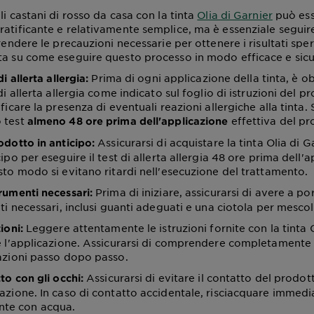
li castani di rosso da casa con la tinta
Olia di Garnier
può es
ratificante e relativamente semplice, ma è essenziale segui
prendere le precauzioni necessarie per ottenere i risultati spe
ta su come eseguire questo processo in modo efficace e sicu
Prima di ogni applicazione della tinta, è o
di allerta allergia:
 di allerta allergia come indicato sul foglio di istruzioni del 
ficare la presenza di eventuali reazioni allergiche alla tinta. S
 test
effettiva del pr
almeno 48 ore prima dell'applicazione
Assicurarsi di acquistare la tinta Olia di G
odotto in anticipo:
cipo per eseguire il test di allerta allergia 48 ore prima dell'
sto modo si evitano ritardi nell'esecuzione del trattamento.
Prima di iniziare, assicurarsi di avere a p
trumenti necessari:
nti necessari, inclusi guanti adeguati e una ciotola per mescol
Leggere attentamente le istruzioni fornite con la tinta O
ioni:
re l'applicazione. Assicurarsi di comprendere completamente 
cazioni passo dopo passo.
Assicurarsi di evitare il contatto del prodot
tto con gli occhi:
cazione. In caso di contatto accidentale, risciacquare immed
te con acqua.