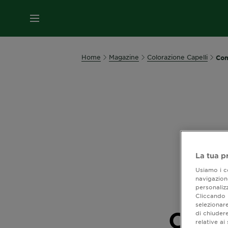
MENU
Home
Magazine
Colorazione Capelli
Com
La tua p
Usiamo i co
navigazione
personalizz
Cliccando i
selezionare
Come
di chiuder
relative a