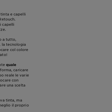
inta e capelli
 Retouch.
 capelli
zze.
 a tutto,
i, la tecnologia
care col colore
ato!
ente
quale
aforma, caricare
o reale le varie
iocare con
fare una scelta
ova tinta, ma
eglio il proprio