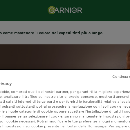
o come mantenere il colore dei capelli tinti più a lungo
Continua 
rivacy
okie, compresi quelli dei nostri partner, per garantirti la migliore esperienz
, analizzare il traffico sul nostro sito e, previo consenso, mostrarti annunci
ati sui siti internet di terze parti e per fornirti le funzionalità relative ai soci
 pulsanti sottostanti potrai proseguire la navigazione con i soli cookie nece
 le singole categorie di cookie oppure accettare l’installazione di tutti i coo
e il banner senza selezionare i cookie, saranno mantenute le impostazioni pr
 come mantenere il
i soli cookie necessari. Potrai modificare le tue preferenze in ogni moment
ne Impostazioni sui cookie presente nel footer della Homepage. Per sapere d