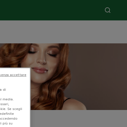
senza accettare
a di
al media.
ssari,
kie. Se scegli
edefinite
o accedendo
i più su