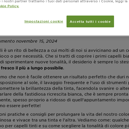
i nostri partner trattiamo i tuoi dati personali attraverso i Cookie, leggi la
e dei capelli tinti pi
kie Policy.
o
Impostazioni cookie
Accetta tutti i cookie
amento novembre 15, 2024
li è un rito di bellezza a cui molti di noi si avvicinano ad un 
ioco o per necessità. Che si tratti di coprire i primi capelli bi
i sperimentare nuove tonalità, il desiderio è sempre lo stes
.
fresco il più a lungo possibile
mo che non è facile ottenere un risultato perfetto che duri n
esposizione al sole, il lavaggio frequente e l’uso di strumenti 
ettere la brillantezza della tinta, facendola svanire o alte
parlare della fastidiosa ricrescita bianca, che è sempre pront
ente, spesso proprio a ridosso di quell’appuntamento impor
mo essere perfette!
oni pratiche e consigli per prolungare la vita del nostro co
nosa e vivace tra una tinta e l’altra. Vediamo come: qualche
o per capelli tinti e su come scegliere la tonalità di colore p