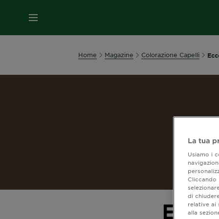
MENU
Home
Magazine
Colorazione Capelli
Ecc
La tua p
Usiamo i co
navigazione
personalizz
Cliccando i
selezionare
di chiuder
Ecco
relative a
alla sezio