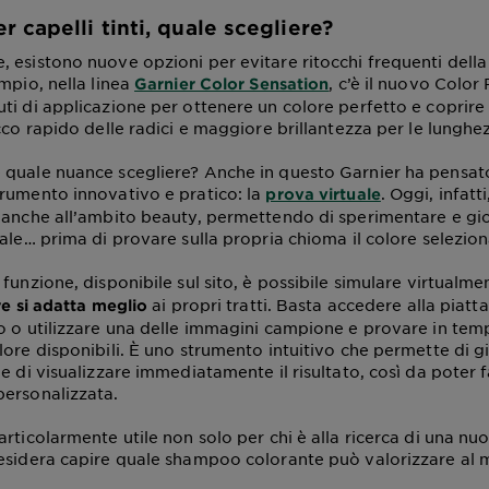
 capelli tinti, quale scegliere?
 esistono nuove opzioni per evitare ritocchi frequenti della t
mpio, nella linea
, c’è il nuovo Color
Garnier Color Sensation
i di applicazione per ottenere un colore perfetto e coprire i
cco rapido delle radici e maggiore brillantezza per le lunghe
quale nuance scegliere? Anche in questo Garnier ha pensato
rumento innovativo e pratico: la
. Oggi, infatt
prova virtuale
 anche all’ambito beauty, permettendo di sperimentare e gio
uale… prima di provare sulla propria chioma il colore selezion
funzione, disponibile sul sito, è possibile simulare virtualm
ai propri tratti. Basta accedere alla piatt
re si adatta meglio
o o utilizzare una delle immagini campione e provare in temp
lore disponibili. È uno strumento intuitivo che permette di g
e di visualizzare immediatamente il risultato, così da poter 
ersonalizzata.
rticolarmente utile non solo per chi è alla ricerca di una nu
esidera capire quale shampoo colorante può valorizzare al m