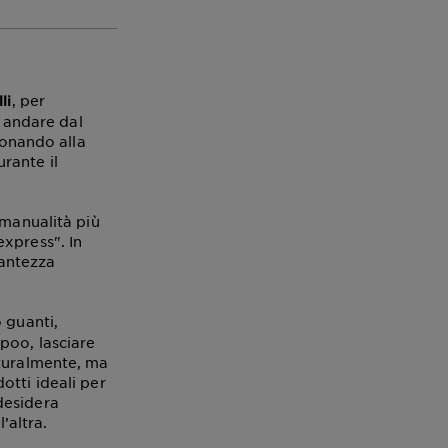
, per
li
o andare dal
donando alla
rante il
 manualità più
xpress". In
lantezza
 guanti,
poo, lasciare
aturalmente, ma
otti ideali per
desidera
’altra.