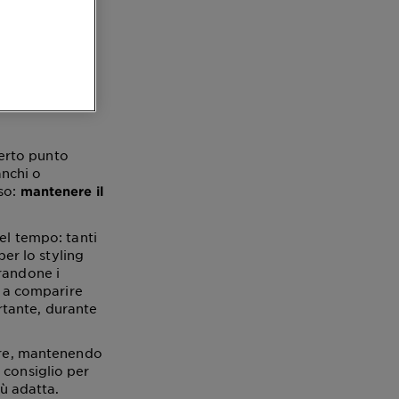
ù a
certo punto
anchi o
so:
mantenere il
el tempo: tanti
per lo styling
randone i
a a comparire
tante, durante
lore, mantenendo
 consiglio per
iù adatta.