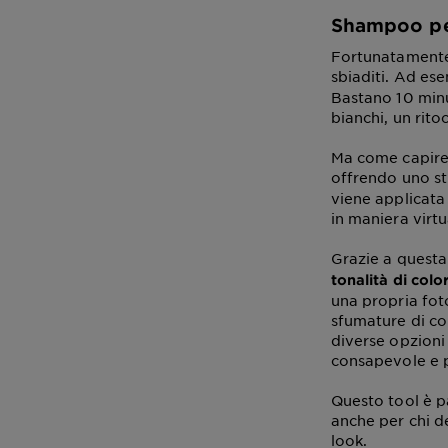
Shampoo per
Fortunatamente,
sbiaditi. Ad ese
Bastano 10 minut
bianchi, un rito
Ma come capire 
offrendo uno st
viene applicata
in maniera virt
Grazie a questa 
tonalità di colo
una propria fot
sfumature di co
diverse opzioni 
consapevole e p
Questo tool è pa
anche per chi d
look.