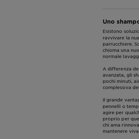
Uno shampoo
Esistono soluzio
ravvivare la nua
parrucchiere. So
chioma una nuov
normale lavaggi
A differenza de
avanzata, gli s
pochi minuti, ai
complessiva del
Il grande vanta
pennelli o temp
agire per qualc
proprio per que
chi ama rinnova
mantenere viva l