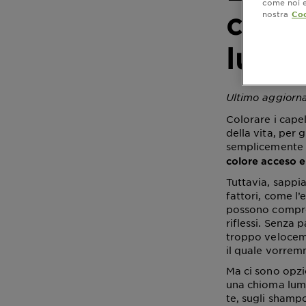
come noi e 
color
nostra
Coo
lung
Ultimo aggiorn
Colorare i capel
della vita, per g
semplicemente d
colore acceso e 
Tuttavia, sappia
fattori, come l’
possono comprom
riflessi. Senza 
troppo velocem
il quale vorrem
Ma ci sono opzi
una chioma lumi
te, sugli shampo