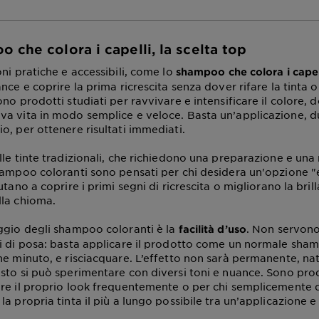
 che colora i capelli, la scelta top
ni pratiche e accessibili, come lo
shampoo che colora i capel
nce e coprire la prima ricrescita senza dover rifare la tinta 
no prodotti studiati per ravvivare e intensificare il colore, 
a vita in modo semplice e veloce. Basta un’applicazione, du
o, per ottenere risultati immediati.
lle tinte tradizionali, che richiedono una preparazione e una
hampoo coloranti sono pensati per chi desidera un'opzione "e
utano a coprire i primi segni di ricrescita o migliorano la bril
la chioma.
ggio degli shampoo coloranti è la
. Non servono
facilità d’uso
i di posa: basta applicare il prodotto come un normale sham
he minuto, e risciacquare. L’effetto non sarà permanente, n
sto si può sperimentare con diversi toni e nuance. Sono prod
re il proprio look frequentemente o per chi semplicemente 
a propria tinta il più a lungo possibile tra un’applicazione e l