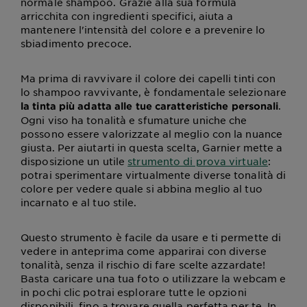
normale shampoo. Grazie alla sua formula
arricchita con ingredienti specifici, aiuta a
mantenere l'intensità del colore e a prevenire lo
sbiadimento precoce.
Ma prima di ravvivare il colore dei capelli tinti con
lo shampoo ravvivante, è fondamentale selezionare
.
la tinta più adatta alle tue caratteristiche personali
Ogni viso ha tonalità e sfumature uniche che
possono essere valorizzate al meglio con la nuance
giusta. Per aiutarti in questa scelta, Garnier mette a
disposizione un utile
strumento di prova virtuale
:
potrai sperimentare virtualmente diverse tonalità di
colore per vedere quale si abbina meglio al tuo
incarnato e al tuo stile.
Questo strumento è facile da usare e ti permette di
vedere in anteprima come apparirai con diverse
tonalità, senza il rischio di fare scelte azzardate!
Basta caricare una tua foto o utilizzare la webcam e
in pochi clic potrai esplorare tutte le opzioni
disponibili, fino a trovare quella perfetta per te. In