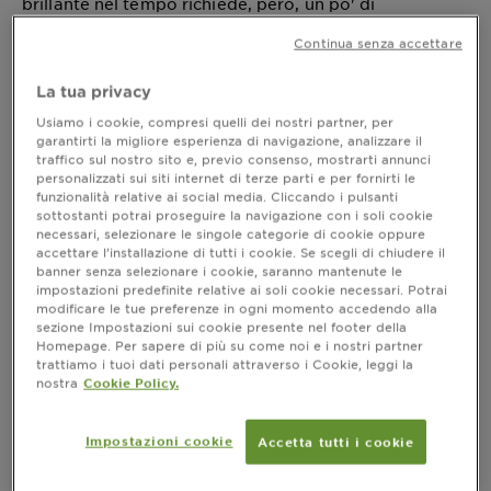
brillante nel tempo richiede, però, un po' di
attenzione: quindi,
come ravvivare il colore dei
Continua senza accettare
? Infatti, i capelli tinti possono perdere intensità
capelli
man mano che passano i giorni dall’applicazione della
La tua privacy
colorazione, diventando opachi e meno lucenti,
oppure vedendo la nuance sbiadire leggermente.
Usiamo i cookie, compresi quelli dei nostri partner, per
garantirti la migliore esperienza di navigazione, analizzare il
Questo accade perché i pigmenti della tinta possono
traffico sul nostro sito e, previo consenso, mostrarti annunci
attenuarsi a causa di diversi fattori, come
personalizzati sui siti internet di terze parti e per fornirti le
l'esposizione al sole, l'uso di strumenti di styling a
funzionalità relative ai social media. Cliccando i pulsanti
caldo - ad esempio piastra, phon e arricciacapelli - e
sottostanti potrai proseguire la navigazione con i soli cookie
necessari, selezionare le singole categorie di cookie oppure
l'applicazione di prodotti non adatti al proprio tipo di
accettare l’installazione di tutti i cookie. Se scegli di chiudere il
chioma. Ma non temere: con i giusti accorgimenti, è
banner senza selezionare i cookie, saranno mantenute le
possibile prolungare la vivacità del colore e
impostazioni predefinite relative ai soli cookie necessari. Potrai
mantenere i capelli luminosi e forti.
modificare le tue preferenze in ogni momento accedendo alla
sezione Impostazioni sui cookie presente nel footer della
Homepage. Per sapere di più su come noi e i nostri partner
trattiamo i tuoi dati personali attraverso i Cookie, leggi la
nostra
Cookie Policy.
Come ravvivare il colore dei capelli
tinti? Consigli per mantenerlo a lungo
Impostazioni cookie
Accetta tutti i cookie
Se desideri che il tuo colore rimanga a lungo
intenso come il primo giorno, la chiave è adottare