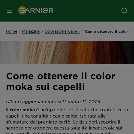
MENU
Home
Magazine
Colorazione Capelli
Come ottenere il color mo
Come ottenere il color
moka sui capelli
Ultimo aggiornamento settembre 11, 2024
Il
è un'opzione sofisticata che conferisce ai
color
moka
capelli una tonalità ricca e calda, ispirata alle
sfumature del pregiato caffè. Se desideri scoprire il
segreto per ottenere questa tonalità incantevole sui
tuoi capelli, sei nel posto giusto. In questa guida