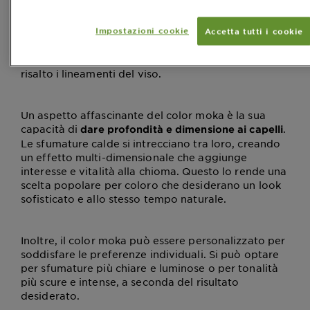
includono una base bruna profonda con riflessi
caldi che ricordano la tavolozza di tonalità del
Impostazioni cookie
Accetta tutti i cookie
caffè appena preparato. Questa tonalità versatile si
adatta splendidamente a una vasta gamma di
tonalità della pelle, contribuendo a mettere in
risalto i lineamenti del viso.
Un aspetto affascinante del color moka è la sua
capacità di
.
dare profondità e dimensione ai capelli
Le sfumature calde si intrecciano tra loro, creando
un effetto multi-dimensionale che aggiunge
interesse e vitalità alla chioma. Questo lo rende una
scelta popolare per coloro che desiderano un look
sofisticato e allo stesso tempo naturale.
Inoltre, il color moka può essere personalizzato per
soddisfare le preferenze individuali. Si può optare
per sfumature più chiare e luminose o per tonalità
più scure e intense, a seconda del risultato
desiderato.