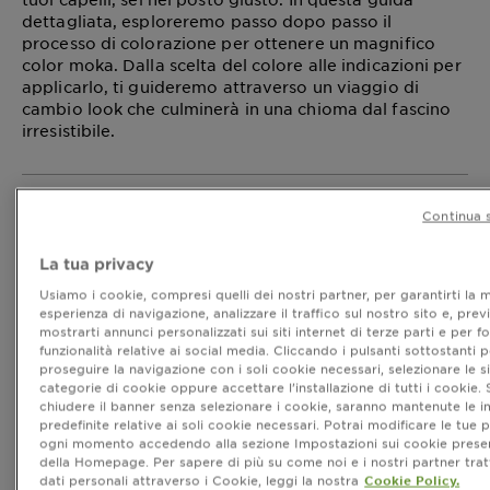
dettagliata, esploreremo passo dopo passo il
processo di colorazione per ottenere un magnifico
color moka. Dalla scelta del colore alle indicazioni per
applicarlo, ti guideremo attraverso un viaggio di
cambio look che culminerà in una chioma dal fascino
irresistibile.
Continua 
Color moka capelli: cos’è?
Il termine "moka" evoca immagini di caffè
La tua privacy
aromatico e delizioso, ma nel mondo della
Usiamo i cookie, compresi quelli dei nostri partner, per garantirti la m
colorazione dei capelli, questo termine ha un
esperienza di navigazione, analizzare il traffico sul nostro sito e, pre
significato tutto suo. Il
è una tonalità
colore
moka
mostrarti annunci personalizzati sui siti internet di terze parti e per for
ricca e calda che prende ispirazione dalle sfumature
funzionalità relative ai social media. Cliccando i pulsanti sottostanti p
del pregiato caffè moka. È una tonalità cromatica
proseguire la navigazione con i soli cookie necessari, selezionare le s
intermedia tra il cioccolato scuro e il castano caldo,
categorie di cookie oppure accettare l’installazione di tutti i cookie. 
chiudere il banner senza selezionare i cookie, saranno mantenute le 
conferendo ai capelli un
.
aspetto
sofisticato
predefinite relative ai soli cookie necessari. Potrai modificare le tue 
ogni momento accedendo alla sezione Impostazioni sui cookie presen
della Homepage. Per sapere di più su come noi e i nostri partner trat
Le caratteristiche distintive del
colore
moka
capelli
dati personali attraverso i Cookie, leggi la nostra
Cookie Policy.