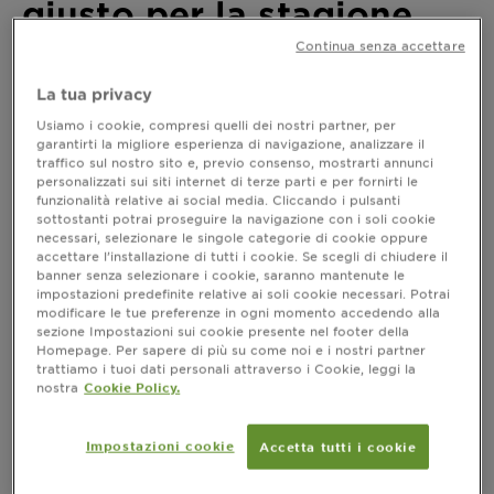
giusto per la stagione
Autunno
Continua senza accettare
La tua privacy
Ultimo aggiornamento agosto 11, 2025
Usiamo i cookie, compresi quelli dei nostri partner, per
L'armocromia rappresenta un'importante guida per
garantirti la migliore esperienza di navigazione, analizzare il
scoprire quali colori di abbigliamento, trucco e capelli
traffico sul nostro sito e, previo consenso, mostrarti annunci
si adattano meglio al proprio tono e sottotono di
personalizzati sui siti internet di terze parti e per fornirti le
funzionalità relative ai social media. Cliccando i pulsanti
pelle, occhi e capelli. In questo contesto, l'
Autunno
sottostanti potrai proseguire la navigazione con i soli cookie
emerge come una stagione ricca di tonalità calde e
necessari, selezionare le singole categorie di cookie oppure
avvolgenti, che si riflettono anche nella scelta dei
accettare l’installazione di tutti i cookie. Se scegli di chiudere il
colori per i capelli. Esploriamo insieme l'armocromia
banner senza selezionare i cookie, saranno mantenute le
autunnale e le tonalità di colore per capelli da
impostazioni predefinite relative ai soli cookie necessari. Potrai
modificare le tue preferenze in ogni momento accedendo alla
preferire per le persone che appartengono a questa
sezione Impostazioni sui cookie presente nel footer della
stagione.
Homepage. Per sapere di più su come noi e i nostri partner
trattiamo i tuoi dati personali attraverso i Cookie, leggi la
nostra
Cookie Policy.
Armocromia Autunno: le
Impostazioni cookie
sottocategorie
Accetta tutti i cookie
L'armocromia ci offre una
guida preziosa