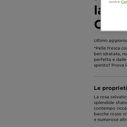
nostra
Coo
la be
Cani
Ultimo aggiorn
“Pelle fresca c
ben idratata, n
perfetta e dalle
spento? Prova l
Le propriet
La rosa selvati
splendide sfuma
contempo ricca d
bacche rosso viv
e numerose altre