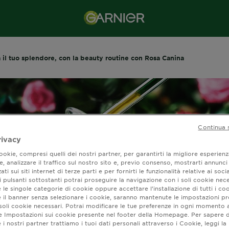
 il tuo splendore, con la beauty routine con Rosa Canina
Continua 
rivacy
okie, compresi quelli dei nostri partner, per garantirti la migliore esperienz
, analizzare il traffico sul nostro sito e, previo consenso, mostrarti annunci
ati sui siti internet di terze parti e per fornirti le funzionalità relative ai soci
 pulsanti sottostanti potrai proseguire la navigazione con i soli cookie nece
 le singole categorie di cookie oppure accettare l’installazione di tutti i coo
e il banner senza selezionare i cookie, saranno mantenute le impostazioni pr
i soli cookie necessari. Potrai modificare le tue preferenze in ogni moment
va il tuo splendore,
ne Impostazioni sui cookie presente nel footer della Homepage. Per sapere d
i nostri partner trattiamo i tuoi dati personali attraverso i Cookie, leggi la