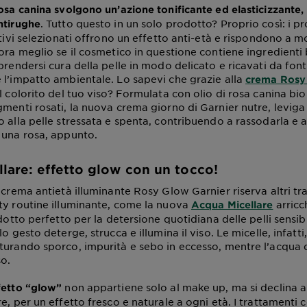
osa canina svolgono un’azione tonificante ed elasticizzante, 
. Tutto questo in un solo prodotto? Proprio così: i p
ntirughe
ttivi selezionati offrono un effetto anti-età e rispondono a 
ora meglio se il cosmetico in questione contiene ingredienti 
prendersi cura della pelle in modo delicato e ricavati da fonti
 l’impatto ambientale. Lo sapevi che grazie alla
crema Rosy 
l colorito del tuo viso? Formulata con olio di rosa canina bio
gmenti rosati, la nuova crema giorno di Garnier nutre, levig
o alla pelle stressata e spenta, contribuendo a rassodarla e 
 una rosa, appunto.
lare: effetto glow con un tocco!
 crema antietà illuminante Rosy Glow Garnier riserva altri tr
ty routine illuminante, come la nuova
arricc
Acqua Micellare
odotto perfetto per la detersione quotidiana delle pelli sensibi
lo gesto deterge, strucca e illumina il viso. Le micelle, infat
turando sporco, impurità e sebo in eccesso, mentre l’acqua 
so.
non appartiene solo al make up, ma si declina a
fetto “glow”
e, per un effetto fresco e naturale a ogni età. I trattamenti 