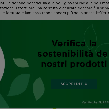
tili e donano benefici sia alle pelli giovani che alle pelli ma
tazione. Effettuare una corretta e delicata skincare è il prim
elle idratata e luminosa rende ancora più bello anche l’effet
Verifica la
sostenibilità de
nostri prodotti
SCOPRI DI PIÙ