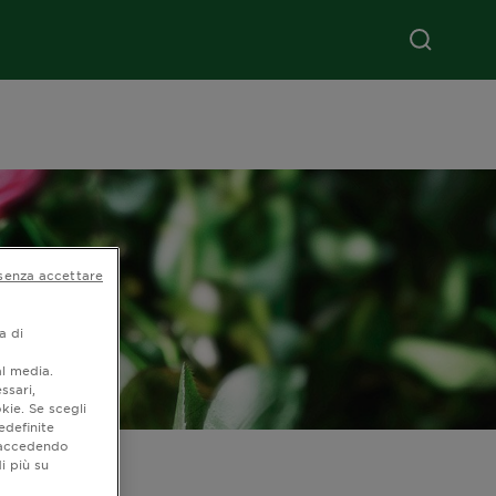
senza accettare
a di
al media.
ssari,
kie. Se scegli
edefinite
o accedendo
 con
i più su