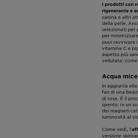
I prodotti con r
rigenerante e a
canina e altri a
della pelle. Anc
selezionati per 
per minimizzare
puoi ravvivare i
vitamina C e pi
aspetto più san
vellutata: come
Acqua micel
In aggiunta alla
fan di una beau
di rose. È il pr
spento: in un so
dei magneti cat
luminosità al vi
Come vedi, l’
ef
versione skincar