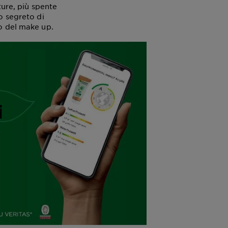
ture, più spente
o segreto di
to del make up.
i