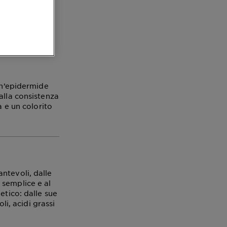
sa
 un’epidermide
alla consistenza
a e un colorito
ntevoli, dalle
 semplice e al
etico: dalle sue
li, acidi grassi