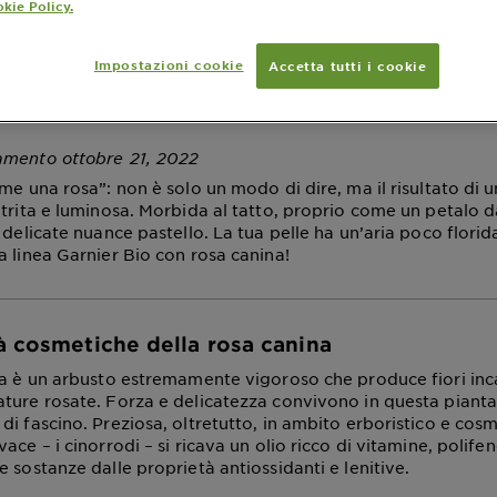
kie Policy.
auty routine con Ro
Impostazioni cookie
Accetta tutti i cookie
na
amento ottobre 21, 2022
ome una rosa”: non è solo un modo di dire, ma il risultato di
utrita e luminosa. Morbida al tatto, proprio come un petalo d
 delicate nuance pastello. La tua pelle ha un’aria poco florid
a linea Garnier Bio con rosa canina!
à cosmetiche della rosa canina
ca è un arbusto estremamente vigoroso che produce fiori inca
ture rosate. Forza e delicatezza convivono in questa pianta
i fascino. Preziosa, oltretutto, in ambito erboristico e cosm
ace – i cinorrodi – si ricava un olio ricco di vitamine, polifeno
 sostanze dalle proprietà antiossidanti e lenitive.