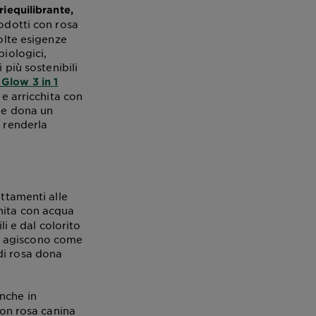
riequilibrante,
rodotti con rosa
molte esigenze
biologici,
 più sostenibili
Glow 3 in 1
 e arricchita con
a e dona un
a renderla
attamenti alle
hita con acqua
li e dal colorito
ti, agiscono come
di rosa dona
nche in
con rosa canina