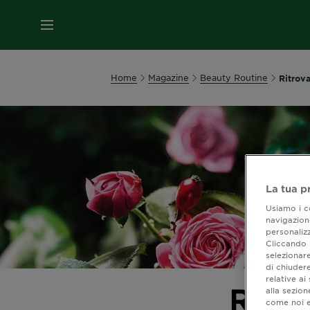
MENU
Home
Magazine
Beauty Routine
Ritrova
La tua p
Usiamo i co
navigazione
personalizz
Cliccando i
selezionare
di chiuder
relative a
Ritro
alla sezio
come noi e 