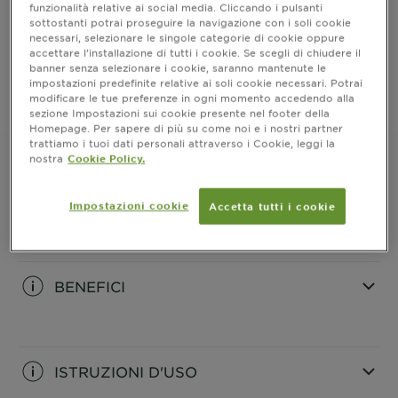
funzionalità relative ai social media. Cliccando i pulsanti
luminoso e vibrante che dura fino a 10 settimane.
MOSTRA DI PIÙ
sottostanti potrai proseguire la navigazione con i soli cookie
necessari, selezionare le singole categorie di cookie oppure
accettare l’installazione di tutti i cookie. Se scegli di chiudere il
ACQUISTA ORA
banner senza selezionare i cookie, saranno mantenute le
impostazioni predefinite relative ai soli cookie necessari. Potrai
modificare le tue preferenze in ogni momento accedendo alla
sezione Impostazioni sui cookie presente nel footer della
Dove acquistare
Homepage. Per sapere di più su come noi e i nostri partner
trattiamo i tuoi dati personali attraverso i Cookie, leggi la
nostra
Cookie Policy.
INFORMAZIONI PRODOTTO
Impostazioni cookie
Accetta tutti i cookie
CLOSE SUBPANEL
BENEFICI
CLOSE SUBPANEL
ISTRUZIONI D'USO