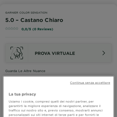
GARNIER COLOR SENSATION
5.0 – Castano Chiaro
0,0/5 (0 Reviews)
PROVA VIRTUALE
Guarda Le Altre Nuance
Continua senza accettare
5.0 – Castano Chiaro
La tua privacy
Usiamo i cookie, compresi quelli dei nostri partner, per
Scopri la nuova colorazione permanente Garnier
garantirti la migliore esperienza di navigazione, analizzare il
Color Sensation, la sua formula vegana arricchita con
traffico sul nostro sito e, previo consenso, mostrarti annunci
olio di rosa e pigmenti intensi dona un colore
personalizzati sui siti internet di terze parti e per fornirti le