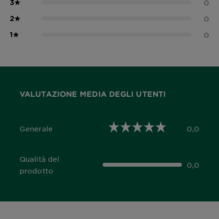
3
★
0
2
★
0
1
★
0
VALUTAZIONE MEDIA DEGLI UTENTI
Generale
0,0
0,0 out of 5 stars
Qualità del
0,0
0,0 out of 5 stars
prodotto