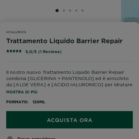
SLIDE 1
SLIDE 2
SLIDE 3
SLIDE 4
SLIDE 5
HYALURON
Trattamento Liquido Barrier Repair
5,0/5 (1 Reviews)
Il nostro nuovo Trattamento Liquido Barrier Repair
combina [GLICERINA + PANTENOLO] ed è arricchito
da [ALOE VERA] e [ACIDO IALURONICO] per idratare
la pelle e riparare la barriera cutanea.
MOSTRA DI PIÙ
FORMATO
120ML
ACQUISTA ORA
Dove acquistare