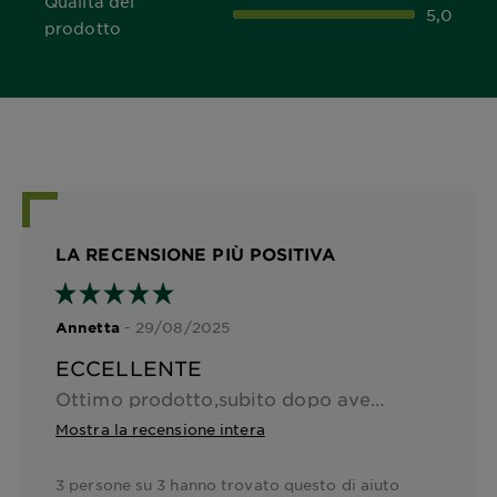
Qualità del
5,0
5,0 out of 5 stars
prodotto
LA RECENSIONE PIÙ POSITIVA
- 29/08/2025
Annetta
ECCELLENTE
Ottimo prodotto,subito dopo aver applicato Yaluron,la pelle è più compatta e idratata.
Mostra la recensione intera
3 persone su 3 hanno trovato questo di aiuto