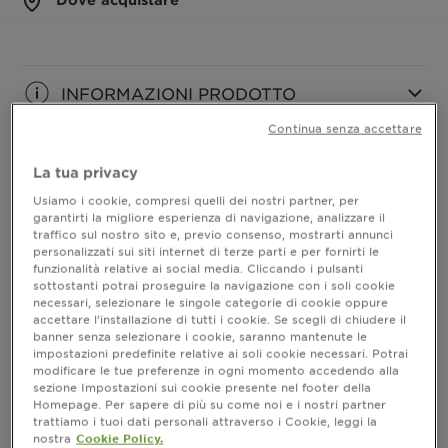
INFORMAZIONI PRODOTTO
Continua senza accettare
CLOSE SUBPANEL
La tua privacy
COME SI USA
Usiamo i cookie, compresi quelli dei nostri partner, per
garantirti la migliore esperienza di navigazione, analizzare il
CLOSE SUBPANEL
traffico sul nostro sito e, previo consenso, mostrarti annunci
personalizzati sui siti internet di terze parti e per fornirti le
funzionalità relative ai social media. Cliccando i pulsanti
INGREDIENTI
sottostanti potrai proseguire la navigazione con i soli cookie
necessari, selezionare le singole categorie di cookie oppure
accettare l’installazione di tutti i cookie. Se scegli di chiudere il
CLOSE SUBPANEL
banner senza selezionare i cookie, saranno mantenute le
impostazioni predefinite relative ai soli cookie necessari. Potrai
modificare le tue preferenze in ogni momento accedendo alla
RISULTATI
sezione Impostazioni sui cookie presente nel footer della
Homepage. Per sapere di più su come noi e i nostri partner
trattiamo i tuoi dati personali attraverso i Cookie, leggi la
CLOSE SUBPANEL
nostra
Cookie Policy.