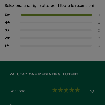
Seleziona una riga sotto per filtrare le recensioni
5
★
1
4
★
0
3
★
0
2
★
0
1
★
0
VALUTAZIONE MEDIA DEGLI UTENTI
Generale
5,0
5,0 out of 5 stars