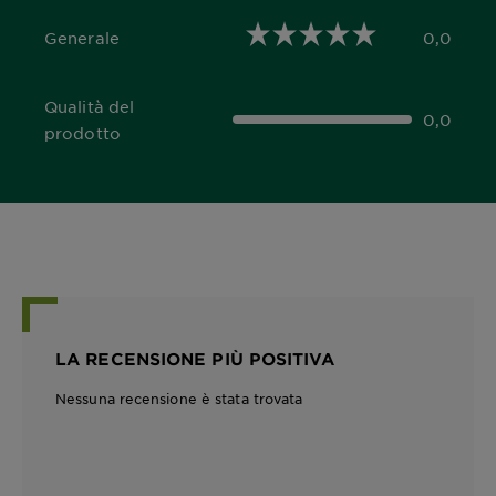
Generale
0,0
0,0 out of 5 stars
Qualità del
0,0
0,0 out of 5 stars
prodotto
LA RECENSIONE PIÙ POSITIVA
Nessuna recensione è stata trovata