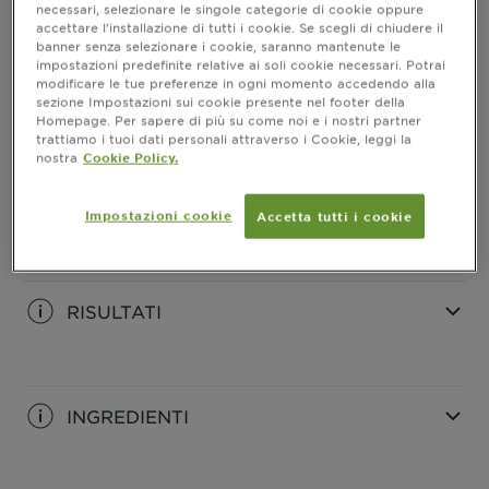
necessari, selezionare le singole categorie di cookie oppure
accettare l’installazione di tutti i cookie. Se scegli di chiudere il
banner senza selezionare i cookie, saranno mantenute le
impostazioni predefinite relative ai soli cookie necessari. Potrai
modificare le tue preferenze in ogni momento accedendo alla
INFORMAZIONI PRODOTTO
sezione Impostazioni sui cookie presente nel footer della
Homepage. Per sapere di più su come noi e i nostri partner
trattiamo i tuoi dati personali attraverso i Cookie, leggi la
CLOSE SUBPANEL
nostra
Cookie Policy.
COME SI USA
Impostazioni cookie
Accetta tutti i cookie
CLOSE SUBPANEL
RISULTATI
CLOSE SUBPANEL
INGREDIENTI
CLOSE SUBPANEL