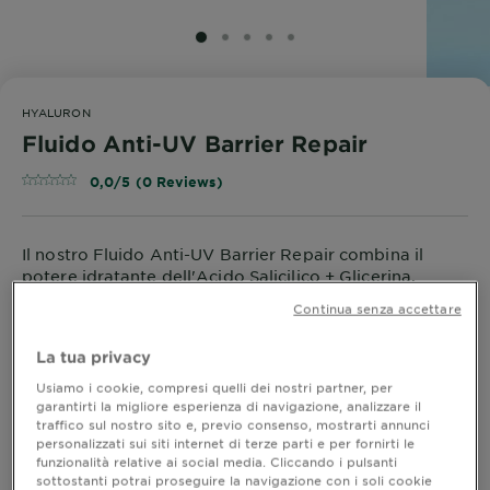
SLIDE 1
SLIDE 2
SLIDE 3
SLIDE 4
SLIDE 5
HYALURON
Fluido Anti-UV Barrier Repair
0,0/5 (0 Reviews)
Il nostro Fluido Anti-UV Barrier Repair combina il
potere idratante dell'Acido Salicilico + Glicerina.
Barriera cutanea protetta, pelle idratata e protezione
Continua senza accettare
molto alta SPF50+.
MOSTRA DI PIÙ
La tua privacy
FORMATO
40ML
Usiamo i cookie, compresi quelli dei nostri partner, per
garantirti la migliore esperienza di navigazione, analizzare il
ACQUISTA ORA
traffico sul nostro sito e, previo consenso, mostrarti annunci
personalizzati sui siti internet di terze parti e per fornirti le
funzionalità relative ai social media. Cliccando i pulsanti
sottostanti potrai proseguire la navigazione con i soli cookie
Dove acquistare