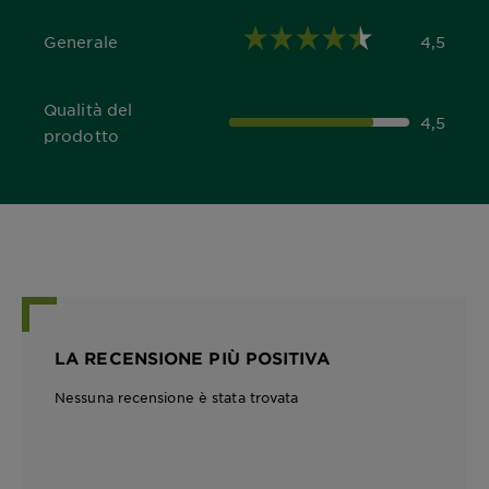
Generale
4,5
4,5 out of 5 stars
Qualità del
4,5
4,5 out of 5 stars
prodotto
LA RECENSIONE PIÙ POSITIVA
Nessuna recensione è stata trovata