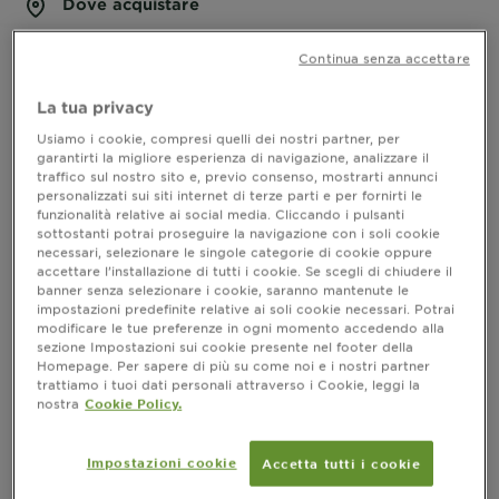
Dove acquistare
Continua senza accettare
INFORMAZIONI PRODOTTO
La tua privacy
Usiamo i cookie, compresi quelli dei nostri partner, per
CLOSE SUBPANEL
garantirti la migliore esperienza di navigazione, analizzare il
traffico sul nostro sito e, previo consenso, mostrarti annunci
personalizzati sui siti internet di terze parti e per fornirti le
INGREDIENTI
funzionalità relative ai social media. Cliccando i pulsanti
sottostanti potrai proseguire la navigazione con i soli cookie
necessari, selezionare le singole categorie di cookie oppure
CLOSE SUBPANEL
accettare l’installazione di tutti i cookie. Se scegli di chiudere il
banner senza selezionare i cookie, saranno mantenute le
impostazioni predefinite relative ai soli cookie necessari. Potrai
RISULTATI
modificare le tue preferenze in ogni momento accedendo alla
sezione Impostazioni sui cookie presente nel footer della
Homepage. Per sapere di più su come noi e i nostri partner
CLOSE SUBPANEL
trattiamo i tuoi dati personali attraverso i Cookie, leggi la
nostra
Cookie Policy.
PRECAUZIONI D’USO
Impostazioni cookie
Accetta tutti i cookie
CLOSE SUBPANEL