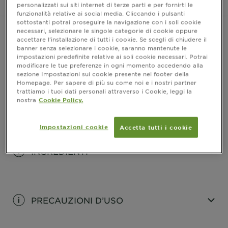
personalizzati sui siti internet di terze parti e per fornirti le
presenza di composti grassi di origine naturale nella
Dove acquistare
funzionalità relative ai social media. Cliccando i pulsanti
formula, i quali aiutano nel districare, ammorbidire e
sottostanti potrai proseguire la navigazione con i soli cookie
aggiungere luminosità. Una volta conservato a
necessari, selezionare le singole categorie di cookie oppure
temperatura ambiente (sopra i 18°), il prodotto
accettare l’installazione di tutti i cookie. Se scegli di chiudere il
tornerà al suo aspetto originale in poche ore. Agita la
banner senza selezionare i cookie, saranno mantenute le
INFORMAZIONI PRODOTTO
bottiglia per accelerare il processo.
impostazioni predefinite relative ai soli cookie necessari. Potrai
modificare le tue preferenze in ogni momento accedendo alla
sezione Impostazioni sui cookie presente nel footer della
CLOSE SUBPANEL
Homepage. Per sapere di più su come noi e i nostri partner
trattiamo i tuoi dati personali attraverso i Cookie, leggi la
nostra
Cookie Policy.
COME SI USA
CLOSE SUBPANEL
Impostazioni cookie
Accetta tutti i cookie
INGREDIENTI
CLOSE SUBPANEL
PRECAUZIONI D’USO
CLOSE SUBPANEL