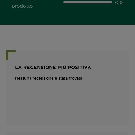
0,0
0,0 out of 5 stars
prodotto
LA RECENSIONE PIÙ POSITIVA
Nessuna recensione è stata trovata