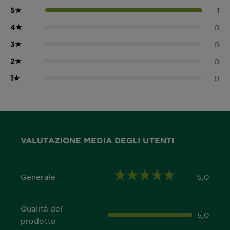
5
★
1
4
★
0
3
★
0
2
★
0
1
★
0
VALUTAZIONE MEDIA DEGLI UTENTI
Generale
5,0
5,0 out of 5 stars
Qualità del
5,0
5,0 out of 5 stars
prodotto