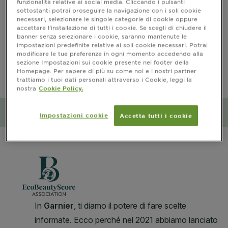
funzionalità relative ai social media. Cliccando i pulsanti
sottostanti potrai proseguire la navigazione con i soli cookie
Informazioni prodotto
necessari, selezionare le singole categorie di cookie oppure
accettare l’installazione di tutti i cookie. Se scegli di chiudere il
banner senza selezionare i cookie, saranno mantenute le
CLOSE SUBPANEL
impostazioni predefinite relative ai soli cookie necessari. Potrai
modificare le tue preferenze in ogni momento accedendo alla
PRECAUZIONI D’USO
sezione Impostazioni sui cookie presente nel footer della
Homepage. Per sapere di più su come noi e i nostri partner
trattiamo i tuoi dati personali attraverso i Cookie, leggi la
CLOSE SUBPANEL
nostra
Cookie Policy.
Impatto ambientale e sociale
Impostazioni cookie
Accetta tutti i cookie
CLOSE SUBPANEL