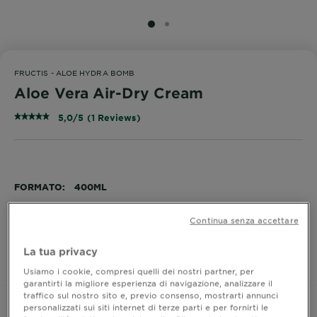
SLIDE 1
SLIDE 2
FRUCTIS - ALOE HYDRA BOMB
Aloe Vera Air-Dry Cream
5,0/5 (1 Reviews)
FORMATO
400ML
Continua senza accettare
ACQUISTA ORA
La tua privacy
Dove acquistare
Usiamo i cookie, compresi quelli dei nostri partner, per
garantirti la migliore esperienza di navigazione, analizzare il
traffico sul nostro sito e, previo consenso, mostrarti annunci
personalizzati sui siti internet di terze parti e per fornirti le