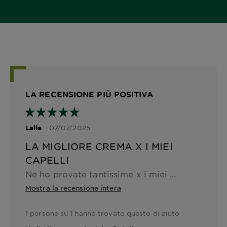
LA RECENSIONE PIÙ POSITIVA
- 07/07/2025
Lalle
LA MIGLIORE CREMA X I MIEI
CAPELLI
Ne ho provate tantissime x i miei capelli ricci ma nessun prodotto batte questa crema: lascia i capelli morbidi e soprattutto assolutamente non appesantiti. Semplicemente FANTASTICA!!
Mostra la recensione intera
1 persone su 1 hanno trovato questo di aiuto